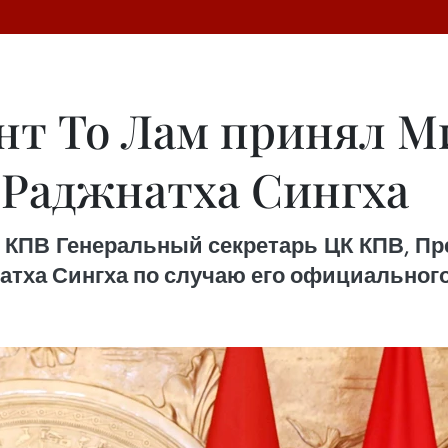
ент То Лам принял 
Раджнатха Сингха
К КПВ Генеральный секретарь ЦК КПВ, П
тха Сингха по случаю его официального