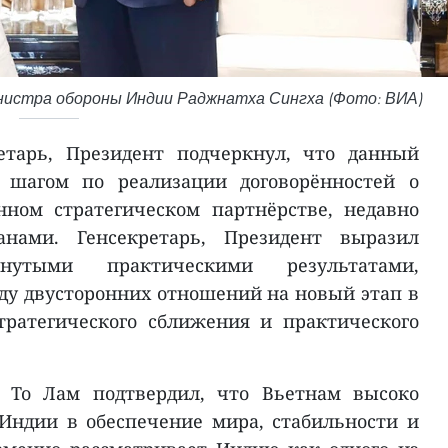
нистра обороны Индии Раджнатха Сингха (Фото: ВИА)
етарь, Президент подчеркнул, что данный
 шагом по реализации договорённостей о
ном стратегическом партнёрстве, недавно
анами. Генсекретарь, Президент выразил
гнутыми практическими результатами,
у двусторонних отношений на новый этап в
тратегического сближения и практического
т То Лам подтвердил, что Вьетнам высоко
Индии в обеспечение мира, стабильности и