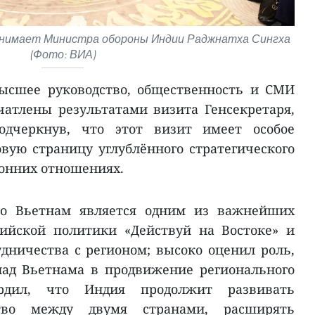
ринимает Министра обороны Индии Раджнатха Сингха
(Фото: ВИА)
ысшее руководство, общественность и СМИ
атлены результатами визита Генсекретаря,
одчеркнув, что этот визит имеет особое
вую страницу углублённого стратегического
ронних отношениях.
то Вьетнам является одним из важнейших
ийской политики «Действуй на Востоке» и
удничества с регионом; высоко оценил роль,
ад Вьетнама в продвижение регионального
вердил, что Индия продолжит развивать
ство между двумя странами, расширять