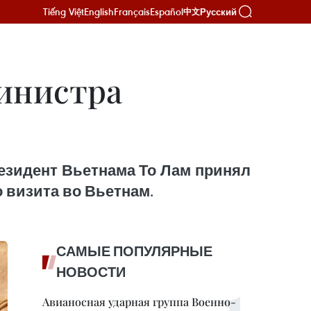
Tiếng Việt
English
Français
Español
Русский
中文
Министра
резидент Вьетнама То Лам принял
 визита во Вьетнам.
САМЫЕ ПОПУЛЯРНЫЕ
НОВОСТИ
Авианосная ударная группа Военно-