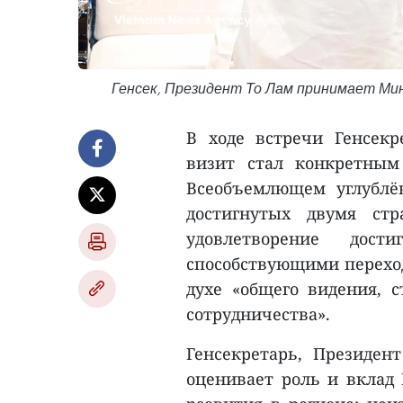
Генсек, Президент То Лам принимает Ми
В ходе встречи Генсекр
визит стал конкретным
Всеобъемлющем углублён
достигнутых двумя стр
удовлетворение дости
способствующими переход
духе «общего видения, с
сотрудничества».
Генсекретарь, Президен
оценивает роль и вклад 