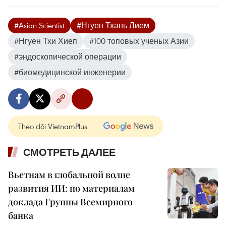
#Asian Scientist
#Нгуен Тхань Лием
#Нгуен Тхи Хиеп
#100 топовых ученых Азии
#эндоскопической операции
#биомедицинской инженерии
Theo dõi VietnamPlus
СМОТРЕТЬ ДАЛЕЕ
Вьетнам в глобальной волне
развития ИИ: по материалам
доклада Группы Всемирного
банка