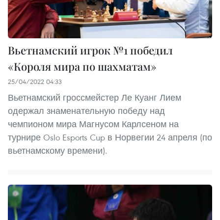
Вьетнамский игрок №1 победил
«Короля мира по шахматам»
25/04/2022 04:33
Вьетнамский гроссмейстер Ле Куанг Лием
одержал знаменательную победу над
чемпионом мира Магнусом Карлсеном на
турнире Oslo Esports Cup в Норвегии 24 апреля (по
вьетнамскому времени).