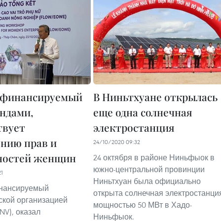
 финансируемый
В Ниньтхуане открылась
ндами,
еще одна солнечная
твует
электростанция
нию прав и
24/10/2020 09:32
ностей женщин
24 октября в районе Ниньфыок в
южно-центральной провинции
21
Ниньтхуан была официально
инансируемый
открыта солнечная электростанци
кой организацией
мощностью 50 МВт в Хадо-
NV), оказал
Ниньфыок.