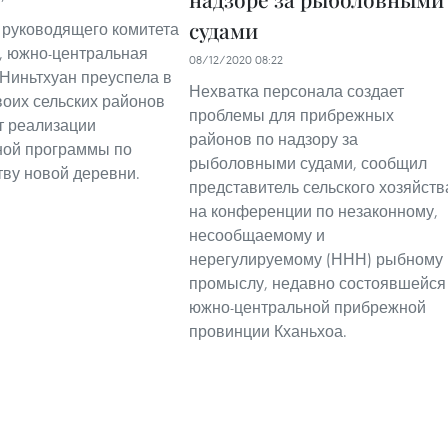
судами
руководящего комитета
, южно-центральная
08/12/2020 08:22
Ниньтхуан преуспела в
Нехватка персонала создает
воих сельских районов
проблемы для прибрежных
ет реализации
районов по надзору за
ной программы по
рыболовными судами, сообщил
тву новой деревни.
представитель сельского хозяйств
на конференции по незаконному,
несообщаемому и
нерегулируемому (ННН) рыбному
промыслу, недавно состоявшейся
южно-центральной прибрежной
провинции Кханьхоа.