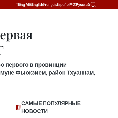
Tiếng Việt
English
Français
Español
Русский
中文
первая
Г
о первого в провинции
ммуне Фыокзием, район Тхуаннам,
САМЫЕ ПОПУЛЯРНЫЕ
НОВОСТИ