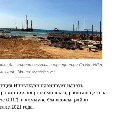
дки для строительства энергоцентра Ca Na LNG в
тхуане. (Фото: thanhnien.vn)
нция Ниньтхуан планирует начать
 провинции энергокомплекса, работающего на
е (СПГ), в коммуне Фыокзием, район
але 2021 года.