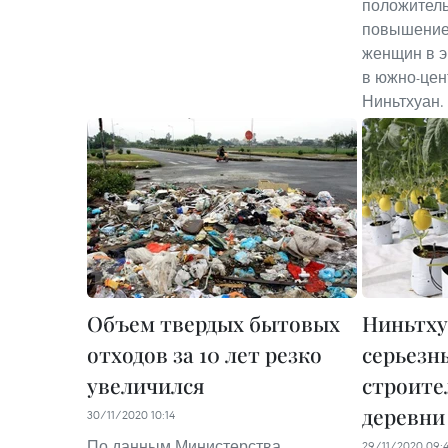
положитель
повышение
женщин в э
в южно-цен
Ниньтхуан.
Объем твердых бытовых
Ниньтху
отходов за 10 лет резко
серьезн
увеличился
строите
деревни
30/11/2020 10:14
По данным Министерства
29/11/2020 09: