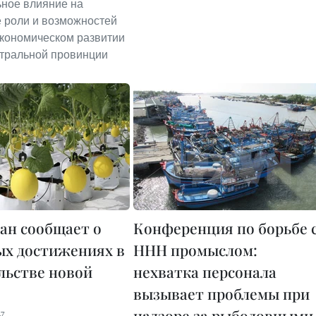
ное влияние на
 роли и возможностей
кономическом развитии
тральной провинции
ан сообщает о
Конференция по борьбе 
ых достижениях в
ННН промыслом:
льстве новой
нехватка персонала
вызывает проблемы при
надзоре за рыболовными
47