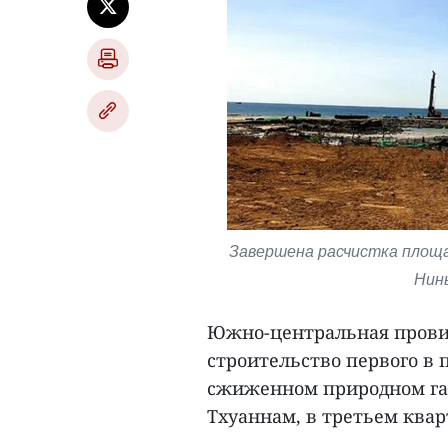
Завершена расчистка площа
Нинь
Южно-центральная прови
строительство первого в
сжиженном природном газ
Тхуаннам, в третьем кварт