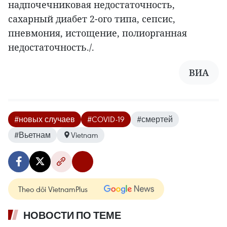
надпочечниковая недостаточность,
сахарный диабет 2-ого типа, сепсис,
пневмония, истощение, полиорганная
недостаточность./.
ВИА
#новых случаев
#COVID-19
#смертей
#Вьетнам
Vietnam
Theo dõi VietnamPlus
НОВОСТИ ПО ТЕМЕ