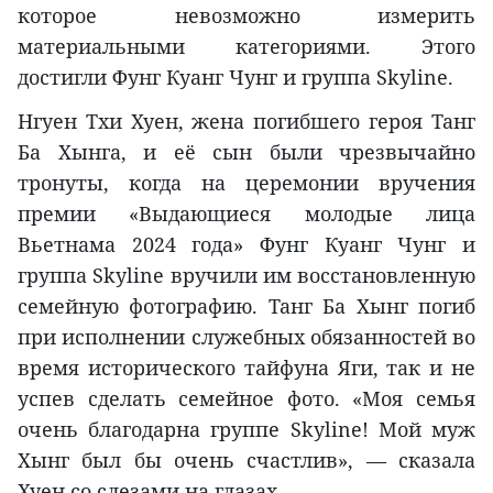
которое невозможно измерить
материальными категориями. Этого
достигли Фунг Куанг Чунг и группа Skyline.
Нгуен Тхи Хуен, жена погибшего героя Танг
Ба Хынга, и её сын были чрезвычайно
тронуты, когда на церемонии вручения
премии «Выдающиеся молодые лица
Вьетнама 2024 года» Фунг Куанг Чунг и
группа Skyline вручили им восстановленную
семейную фотографию. Танг Ба Хынг погиб
при исполнении служебных обязанностей во
время исторического тайфуна Яги, так и не
успев сделать семейное фото. «Моя семья
очень благодарна группе Skyline! Мой муж
Хынг был бы очень счастлив», — сказала
Хуен со слезами на глазах.