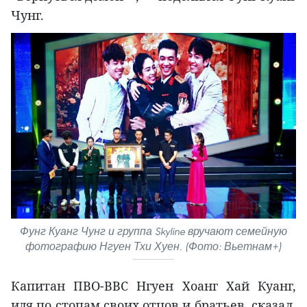
Чунг.
Фунг Куанг Чунг и группа Skyline вручают семейную
фотографию Нгуен Тхи Хуен. (Фото: Вьетнам+)
Капитан ПВО-ВВС Нгуен Хоанг Хай Куанг,
идя по стопам своих отцов и братьев, сказал,