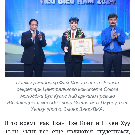
Премьер-министр Фам Минь Тьинь и Первый
секретарь Центрального комитета Союза
молодёжи Буи Куанг Хий вручили премию
«Выдающееся молодое лицо Вьетнама» Нгуену Тьен
Хынгу (Фото: Зыонг Зянг/ВИА)
В то время как Тхан Тхе Конг и Нгуен Хуу
Тьен Хынг всё ещё являются студентами,