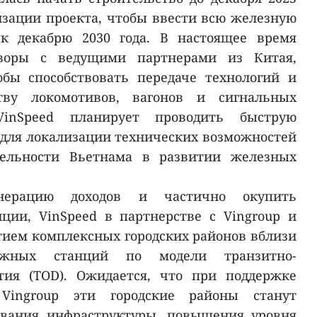
лизации проекта, чтобы ввести всю железную
 к декабрю 2030 года. В настоящее время
оворы с ведущими партнерами из Китая,
бы способствовать передаче технологий и
тву локомотивов, вагонов и сигнальных
VinSpeed планирует проводить быструю
 для локализации технических возможностей
тельности Вьетнама в развитии железных
нерацию доходов и частично окупить
ции, VinSpeed в партнерстве с Vingroup и
тием комплексных городских районов вблизи
ожных станций по модели транзитно-
тия (TOD). Ожидается, что при поддержке
Vingroup эти городские районы станут
ования инфраструктуры, повышения уровня