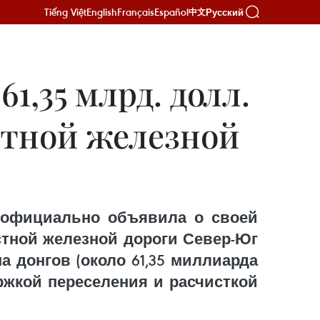
Tiếng Việt
English
Français
Español
Русский
中文
1,35 млрд. долл.
стной железной
вно официально объявила о своей
стной железной дороги Север-Юг
 донгов (около 61,35 миллиарда
ржкой переселения и расчисткой