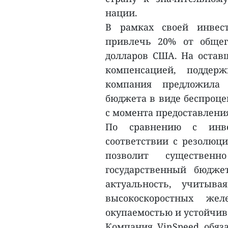
нации.
В рамках своей инвест
привлечь 20% от общег
долларов США. На оставш
компенсацией, поддер
компания предложила 
бюджета в виде беспроце
с момента предоставления
По сравнению с инв
соответствии с резолюци
позволит существен
государственный бюдже
актуальность, учитыва
высокоскоростных же
окупаемостью и устойчив
Компания VinSpeed обяза