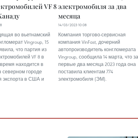
лектромобилей VF 8
электромобиля за два
Канаду
месяца
08
14/03/2023 10:08
одящая во вьетнамский
Компания торгово-сервисная
гломерат Vingroup, 15
компания VinFast, дочерний
явила, что партия из
автопроизводитель конгломерата
ектромобилей VF 8 в
Vingroup, сообщила 14 марта, что з
время находится в
первые два месяца 2023 года она
в северном городе
поставила клиентам 774
 экспорта в США и
электромобиля (ЭМ).