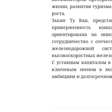
жизни, развития туризма
роста.
Зыонг Ту Ван, предста
приверженность ком
ориентирована на инн
сотрудничество с отече
железнодорожной си
высокоскоростных железн
С уставным капиталом в 
ключевым звеном в экос
амбициям и долгосрочном