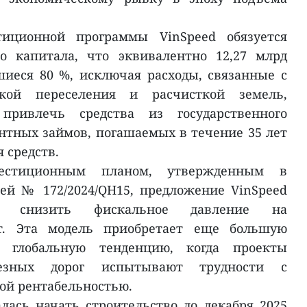
иционной программы VinSpeed обязуется
о капитала, что эквивалентно 12,27 млрд
иеся 80 %, исключая расходы, связанные с
жкой переселения и расчисткой земель,
привлечь средства из государственного
нтных займов, погашаемых в течение 35 лет
 средств.
естиционным планом, утвержденным в
ей № 172/2024/QH15, предложение VinSpeed
но снизить фискальное давление на
т. Эта модель приобретает еще большую
я глобальную тенденцию, когда проекты
лезных дорог испытывают трудности с
ой рентабельностью.
лась начать строительство до декабря 2025