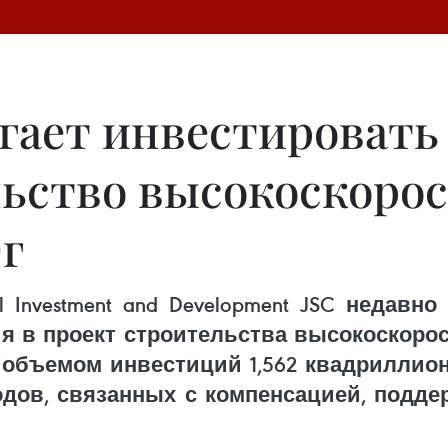
гает инвестировать 6
ьство высокоскоро
г
ail Investment and Development JSC неда
я в проект строительства высокоскоро
объемом инвестиций 1,562 квадриллиона
одов, связанных с компенсацией, подде