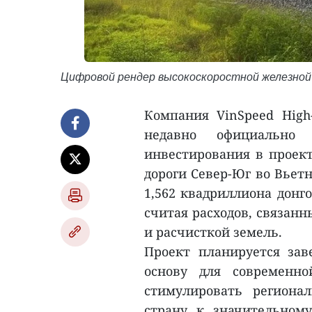
Цифровой рендер высокоскоростной железной
Компания VinSpeed High-
недавно официально
инвестирования в проект
дороги Север-Юг во Вьет
1,562 квадриллиона донго
считая расходов, связан
и расчисткой земель.
Проект планируется зав
основу для современн
стимулировать регионал
страну к значительном