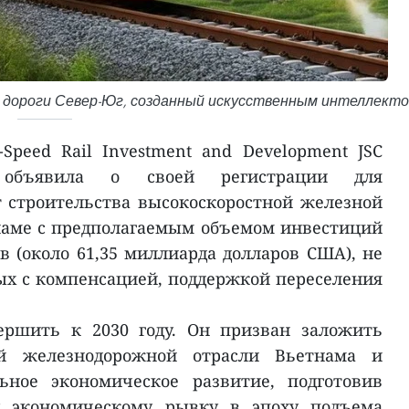
 дороги Север-Юг, созданный искусственным интеллект
Speed Rail Investment and Development JSC
 объявила о своей регистрации для
 строительства высокоскоростной железной
наме с предполагаемым объемом инвестиций
в (около 61,35 миллиарда долларов США), не
ных с компенсацией, поддержкой переселения
ершить к 2030 году. Он призван заложить
ой железнодорожной отрасли Вьетнама и
ьное экономическое развитие, подготовив
у экономическому рывку в эпоху подъема