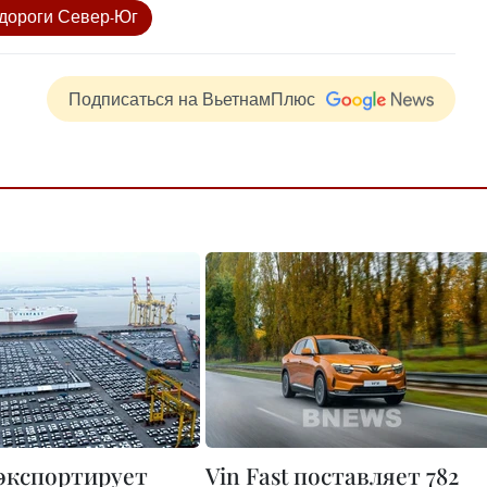
 дороги Север-Юг
Подписаться на ВьетнамПлюс
 экспортирует
Vin Fast поставляет 782