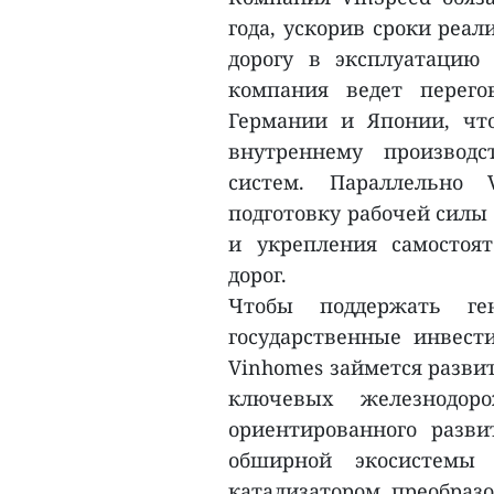
года, ускорив сроки реа
дорогу в эксплуатацию
компания ведет перег
Германии и Японии, что
внутреннему производс
систем. Параллельно 
подготовку рабочей силы
и укрепления самостоя
дорог.
Чтобы поддержать ге
государственные инвести
Vinhomes займется разви
ключевых железнодор
ориентированного разви
обширной экосистемы 
катализатором преобраз