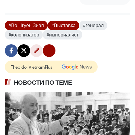
#Во Нгуен Зиап
#Выставка
#генерал
#колонизатор
#империалист
Theo dõi VietnamPlus
НОВОСТИ ПО ТЕМЕ