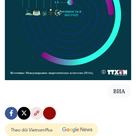
ВИА
Theo dõi VietnamPlus