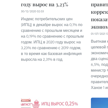
году вырос на 3,23%
правит
коррек
30/12/2020 02:03
показа
Индекс потребительских цен
(ИПЦ) в декабре вырос на 0,1% по
эконом
сравнению с прошлым месяцем и
01/07/2021 1
на 0,19% по сравнению с прошлым
Вьетнам 
годом. ИПЦ в 2020 году вырос на
целевой 
3,23% по сравнению с 2019 годом,
экономич
в то время как базовая инфляция
два сцен
выросла на 2,31% в год.
6,5%, по
министр 
очередно
правител
Ханое 1 