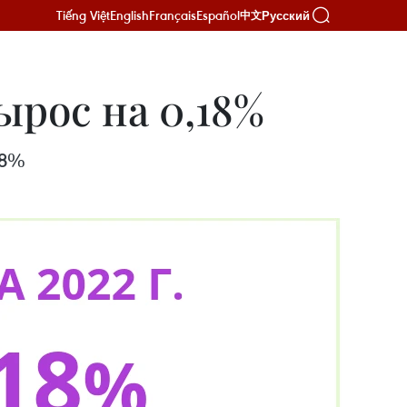
Tiếng Việt
English
Français
Español
Русский
中文
ырос на 0,18%
18%