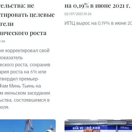
ельства: не
на 0,19% в июне 2021 г.
тировать целевые
02/07/2021 01:24
тели
ИПЦ вырос на 0,19% в июне 202
ического роста
3:36
не корректировал свой
показатель
еского роста, сохранив
ария роста на 6% или
дтвердил премьер-
Фам Минь Тьинь на
м июньском заседании
ьства, состоявшемся в
июля.