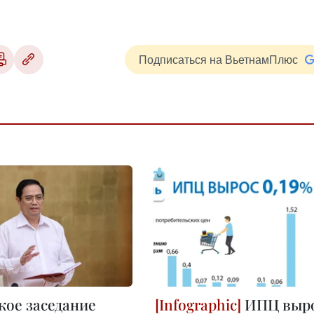
Подписаться на ВьетнамПлюс
ое заседание
ИПЦ выр