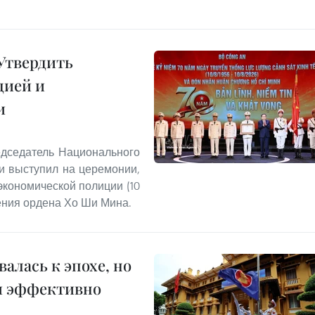
Утвердить
цией и
и
едседатель Национального
и выступил на церемонии,
экономической полиции (10
учения ордена Хо Ши Мина.
алась к эпохе, но
и эффективно