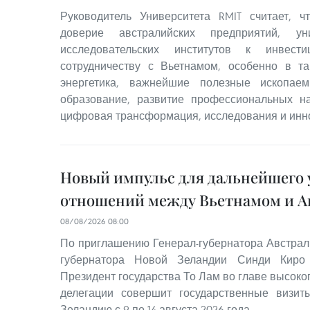
Руководитель Университета RMIT считает, 
доверие австралийских предприятий, ун
исследовательских институтов к инвест
сотрудничеству с Вьетнамом, особенно в та
энергетика, важнейшие полезные ископаем
образование, развитие профессиональных на
цифровая трансформация, исследования и инн
Новый импульс для дальнейшего 
отношений между Вьетнамом и А
08/08/2026 08:00
По приглашению Генерал-губернатора Австрал
губернатора Новой Зеландии Синди Киро 
Президент государства То Лам во главе высок
делегации совершит государственные визи
Зеландию с 9 по 14 августа 2026 года.