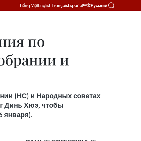
Tiếng Việt
English
Français
Español
Русский
中文
ния по
обрании и
нии (НС) и Народных советах
г Динь Хюэ, чтобы
 января).