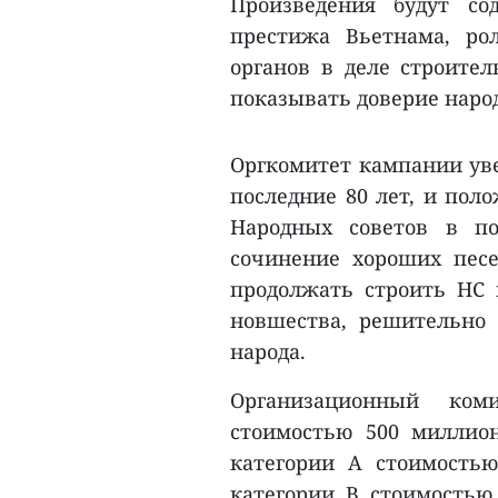
Произведения будут со
престижа Вьетнама, ро
органов в деле строител
показывать доверие народ
Оргкомитет кампании уве
последние 80 лет, и пол
Народных советов в по
сочинение хороших песе
продолжать строить НС 
новшества, решительно 
народа.
Организационный ко
стоимостью 500 миллион
категории А стоимость
категории В стоимостью