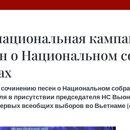
ациональная кампа
н о Национальном с
ах
сочинению песен о Национальном собра
аля в присутствии председателя НС Выон
ервых всеобщих выборов во Вьетнаме (6