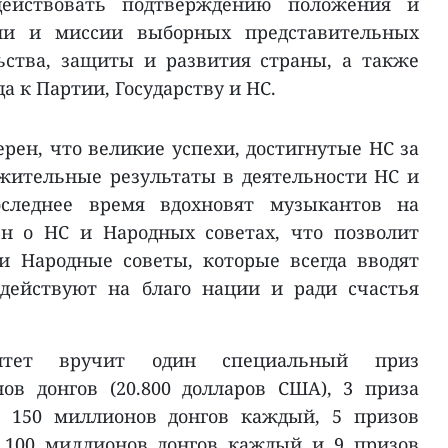
действовать подтверждению положения и
ли и миссии выборных представительных
ьства, защиты и развития страны, а также
а к Партии, Государству и НС.
рен, что великие успехи, достигнутые НС за
ожительные результаты в деятельности НС и
следнее время вдохновят музыкантов на
н о НС и Народных советах, что позволит
и Народные советы, которые всегда вводят
действуют на благо нации и ради счастья
митет вручит один специальный приз
ов донгов (20.800 долларов США), 3 приза
ю 150 миллионов донгов каждый, 5 призов
 100 миллионов донгов каждый и 9 призов