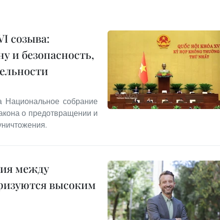
I созыва:
у и безопасность,
тельности
та Национальное собрание
акона о предотвращении и
уничтожения.
ния между
еризуются высоким