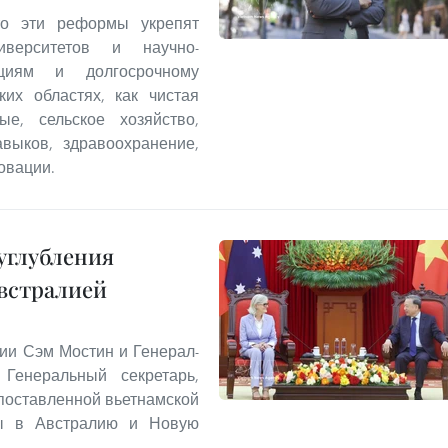
что эти реформы укрепят
иверситетов и научно-
ициям и долгосрочному
ких областях, как чистая
ые, сельское хозяйство,
выков, здравоохранение,
овации.
углубления
встралией
ии Сэм Мостин и Генерал-
Генеральный секретарь,
опоставленной вьетнамской
ты в Австралию и Новую