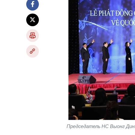
Председатель НС Выонг Динь