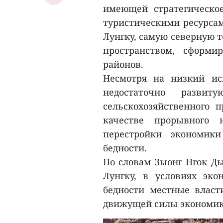
имеющей стратегическо
туристическими ресурса
Лунгку, самую северную 
пространством, сформ
районов.
Несмотря на низкий ис
недостаточно развит
сельскохозяйственного 
качестве прорывного 
перестройки экономик
бедности.
По словам Зыонг Нгок Ды
Лунгку, в условиях эко
бедности местные власт
движущей силы экономик