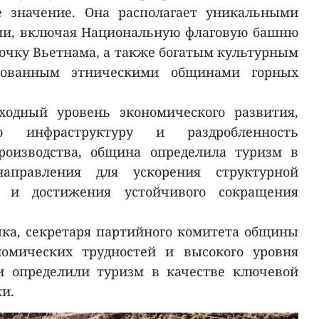
е значение. Она располагает уникальными
ми, включая Национальную флаговую башню
точку Вьетнама, а также богатым культурным
ированным этническими общинами горных
ходный уровень экономического развития,
ую инфраструктуру и раздробленность
производства, община определила туризм в
направления для ускорения структурной
и и достижения устойчивого сокращения
ка, секретаря партийного комитета общины
номических трудностей и высокого уровня
и определили туризм в качестве ключевой
и.