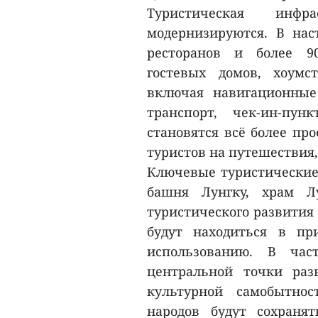
Туристическая инф
модернизируются. В на
ресторанов и более 90
гостевых домов, хоумс
включая навигационные 
транспорт, чек-ин-пу
становятся всё более пр
туристов на путешествия
Ключевые туристические 
башня Лунгку, храм Лу
туристического развития 
будут находиться в пр
использованию. В час
центральной точки раз
культурной самобытнос
народов будут сохранят