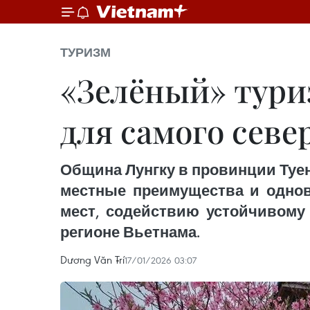
ТУРИЗМ
«Зелёный» тури
для самого севе
Община Лунгку в провинции Туен
местные преимущества и однов
мест, содействию устойчивом
регионе Вьетнама.
Dương Văn Trí
17/01/2026 03:07