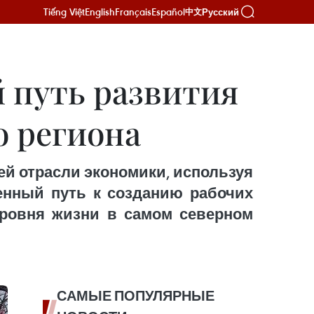
Tiếng Việt
English
Français
Español
Русский
中文
 путь развития
о региона
ей отрасли экономики, используя
енный путь к созданию рабочих
ровня жизни в самом северном
САМЫЕ ПОПУЛЯРНЫЕ