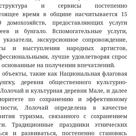
раструктура и сервисы постепенно
стоящее время в общине насчитывается 15
 домохозяйств, предоставляющих услуги
теев и бунгало. Вспомогательные услуги,
указатели, экскурсионное сопровождение,
нкты и выступления народных артистов,
офессиональными, лучше удовлетворяя спрос
, основанные на получении впечатлений.
объекты, такие как Национальная флаговая
нгку, деревня общественного культурно-
Лолочай и культурная деревня Мале, и далее
иоритете по сохранению и эффективному
тности, Лолочай определена в качестве
вития туризма, связанного с сохранением
ти. Традиционные праздники этнических
ься и развиваться, постепенно становясь