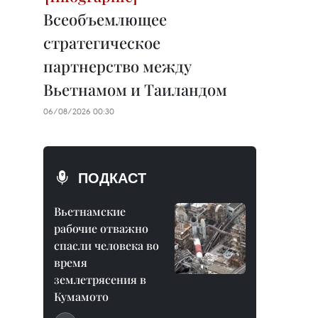
Всеобъемлющее
стратегическое
партнерство между
Вьетнамом и Таиландом
06/08/2026 00:30
ПОДКАСТ
Вьетнамские
рабочие отважно
спасли человека во
время
землетрясения в
Кумамото