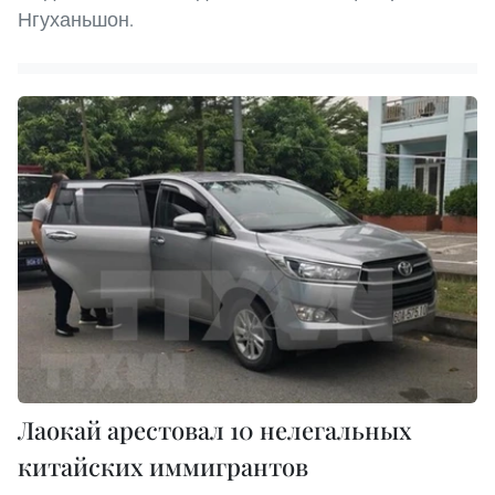
Нгуханьшон.
Лаокай арестовал 10 нелегальных
китайских иммигрантов