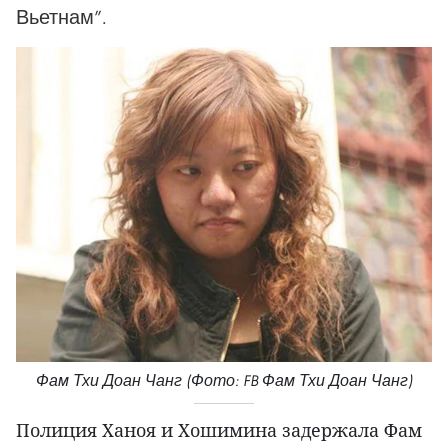
Вьетнам”.
Фам Тхи Доан Чанг (Фото: FB Фам Тхи Доан Чанг)
Полиция Ханоя и Хошимина задержала Фам