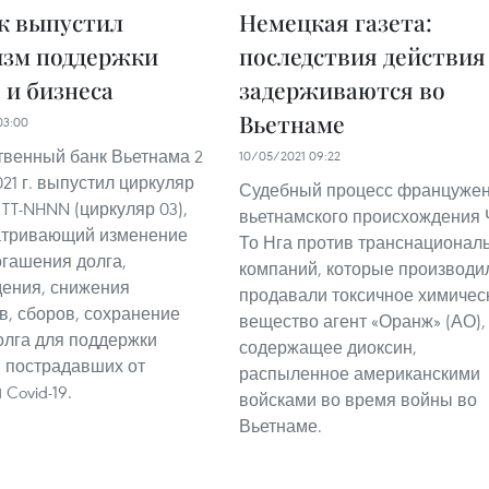
к выпустил
Немецкая газета:
изм поддержки
последствия действия
 и бизнеса
задерживаются во
Вьетнаме
03:00
твенный банк Вьетнама 2
10/05/2021 09:22
21 г. выпустил циркуляр
Судебный процесс француже
 TT-NHNN (циркуляр 03),
вьетнамского происхождения 
атривающий изменение
То Нга против транснационал
огашения долга,
компаний, которые производи
ения, снижения
продавали токсичное химичес
в, сборов, сохранение
вещество агент «Оранж» (АО),
олга для поддержки
содержащее диоксин,
, пострадавших от
распыленное американскими
Covid-19.
войсками во время войны во
Вьетнаме.