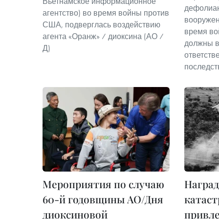
Вьетнамское информационное
дефолиан
агентство) во время войны против
вооруже
США, подверглась воздействию
время во
агента «Оранж» / диоксина (АО /
должны в
Д)
ответств
последст
Мероприятия по случаю
Наград
60-й годовщины АО/Дня
катас
диоксиновой
привле