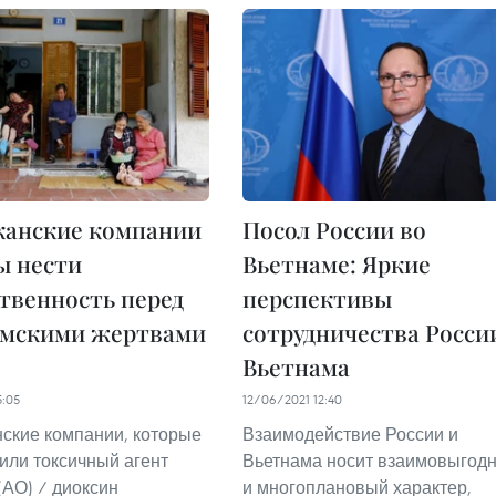
канские компании
Посол России во
ы нести
Вьетнаме: Яркие
твенность перед
перспективы
амскими жертвами
сотрудничества Росси
Вьетнама
5:05
12/06/2021 12:40
ские компании, которые
Взаимодействие России и
или токсичный агент
Вьетнама носит взаимовыгод
(АО) / диоксин
и многоплановый характер,