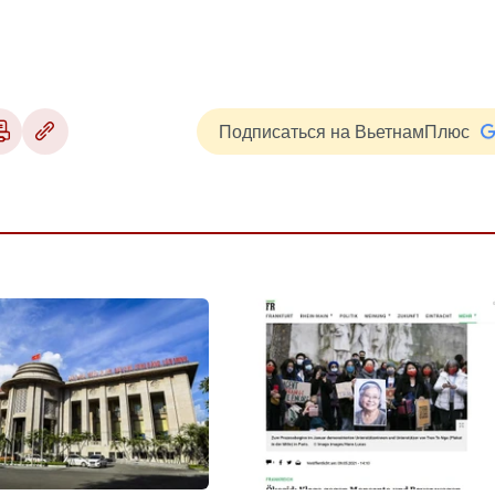
Подписаться на ВьетнамПлюс