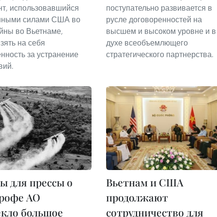
т, использовавшийся
поступательно развивается в
нными силами США во
русле договоренностей на
йны во Вьетнаме,
высшем и высоком уровне и в
зять на себя
духе всеобъемлющего
енность за устранение
стратегического партнерства.
вий.
ы для прессы о
Вьетнам и США
трофе АО
продолжают
кло большое
сотрудничество для