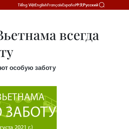
Tiếng Việt
English
Français
Español
Русский
中文
ьетнама всегда
ту
ют особую заботу