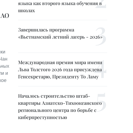
языка как второго языка обучения в
школах
 АО
Завершилась программа
«Вьетнамский летний лагерь - 2026»
нки
Чан
Международная премия мира имени
ьных
Льва Толстого 2026 года присуждена
ли и
Генсекретарю, Президенту То Ламу
кое
Началось строительство штаб-
квартиры Азиатско-Тихоокеанского
регионального центра по борьбе с
киберпреступностью