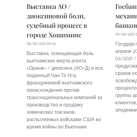
Выставка AO /
Госбан
диоксиновой боли,
механ
судебный процесс в
банков
городе Хошимине
09/05/2021 
Государс
08/05/2021 09:24
апреля 20
Выставка, освещающая боль
03/2021 /
вьетнамских жертв агента
предусм
«Оранж» / диоксина (АО/Д) и иск,
сроков п
поданный Чан То Нга,
освобожд
француженкой вьетнамского
проценто
происхождения против
группы д
транснациональных компаний за
клиентов
производство и продажу
эпидемии 
химических токсинов,
распыляемых войсками США во
время войны во Вьетнаме