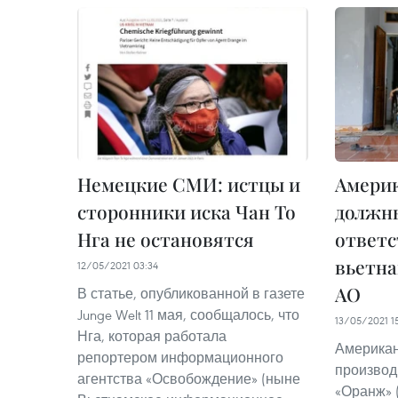
Немецкие СМИ: истцы и
Амери
сторонники иска Чан То
должн
Нга не остановятся
ответс
вьетн
12/05/2021 03:34
АО
В статье, опубликованной в газете
Junge Welt 11 мая, сообщалось, что
13/05/2021 1
Нга, которая работала
Американ
репортером информационного
производ
агентства «Освобождение» (ныне
«Оранж» 