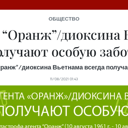
ОБЩЕСТВО
 “Оранж”/диоксина В
олучают особую забо
Оранж”/диоксина Вьетнама всегда получа
11/08/2021 01:43