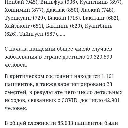
Йенбай (945), Виньфук (936), Куангнинь (897),
Хошимин (877), Даклак (850), Лаокай (748),
Туенкуанг (729), Баккан (715), Бакжанг (682),
Хайзыонг (651), Бакнинь (629), Куангбинь
(626), Тайнгуен (587),.....
С начала пандемии общее число случаев
заболевания в стране достигло 10.320.599
человек.
В критическом состоянии находятся 1.161
пациентов, а также зарегистрировано 23
смертей, в результате чего число летальных
исходов, связанных с COVID, достигло 42.901
человек.
В общей сложности 85.633 пациентов были