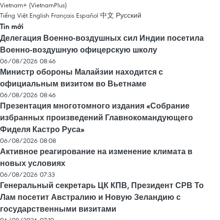
Vietnam+ (VietnamPlus)
Tiếng Việt
English
Français
Español
中文
Русский
Tin mới
Делегация Военно-воздушных сил Индии посетила
Военно-воздушную офицерскую школу
06/08/2026 08:46
Министр обороны Малайзии находится с
официальным визитом во Вьетнаме
06/08/2026 08:46
Презентация многотомного издания «Собрание
избранных произведений Главнокомандующего
Фиделя Кастро Руса»
06/08/2026 08:08
Активное реагирование на изменение климата в
новых условиях
06/08/2026 07:33
Генеральный секретарь ЦК КПВ, Президент СРВ То
Лам посетит Австралию и Новую Зеландию с
государственными визитами