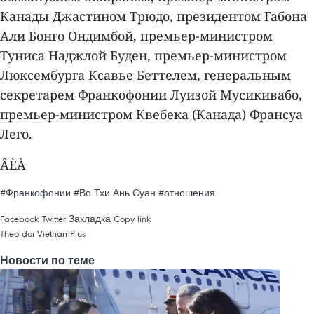
Канады Джастином Трюдо, президентом Габона
Али Бонго Ондимбой, премьер-министром
Туниса Наджлой Буден, премьер-министром
Люксембурга Ксавье Беттелем, генеральным
секретарем Франкофонии Луизой Мусикивабо,
премьер-министром Квебека (Канада) Франсуа
Лего.
ÂÈÀ
#Франкофонии
#Во Тхи Ань Суан
#отношения
Facebook
Twitter
Закладка
Copy link
Theo dõi VietnamPlus
Новости по теме