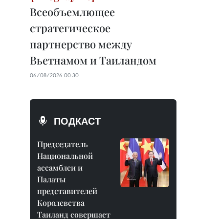
Всеобъемлющее
стратегическое
партнерство между
Вьетнамом и Таиландом
06/08/2026 00:30
ПОДКАСТ
Председатель
Национальной
ассамблеи и
Палаты
представителей
Королевства
Таиланд совершает