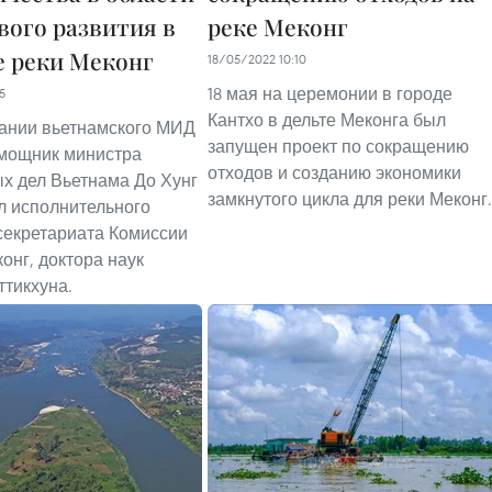
вого развития в
реке Меконг
е реки Меконг
18/05/2022 10:10
18 мая на церемонии в городе
5
Кантхо в дельте Меконга был
дании вьетнамского МИД
запущен проект по сокращению
мощник министра
отходов и созданию экономики
х дел Вьетнама До Хунг
замкнутого цикла для реки Меконг.
л исполнительного
секретариата Комиссии
онг, доктора наук
ттикхуна.