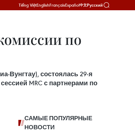
Tiếng Việt
English
Français
Español
Русский
中文
 комиссии по
риа-Вунгтау), состоялась 29-я
 сессией MRC с партнерами по
САМЫЕ ПОПУЛЯРНЫЕ
НОВОСТИ