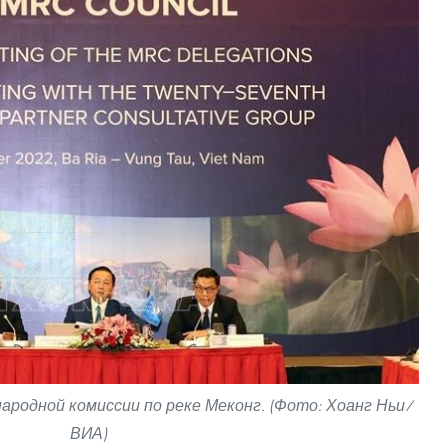
ародной комиссии по реке Меконг. (Фото: Хоанг Ньи/
ВИА)