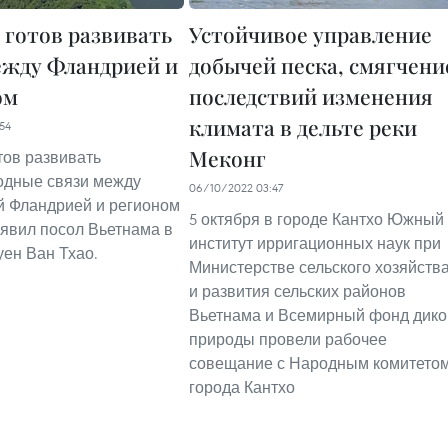
 готов развивать
Устойчивое управление
ежду Фландрией и
добычей песка, смягчени
ом
последствий изменения
климата в дельте реки
54
Меконг
тов развивать
одные связи между
06/10/2022 03:47
й Фландрией и регионом
5 октября в городе Кантхо Южный
аявил посол Вьетнама в
институт ирригационных наук при
уен Ван Тхао.
Министерстве сельского хозяйств
и развития сельских районов
Вьетнама и Всемирный фонд дико
природы провели рабочее
совещание с Народным комитето
города Кантхо