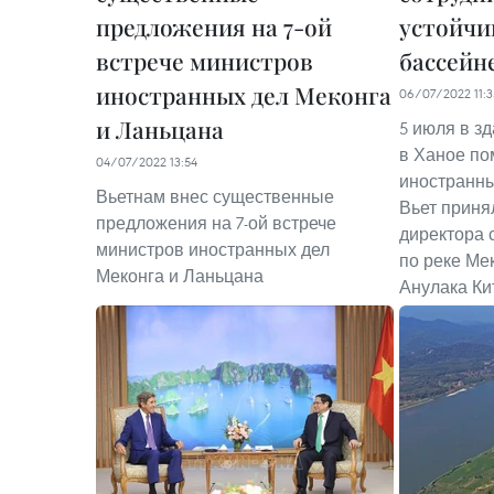
предложения на 7-ой
устойчи
встрече министров
бассейн
иностранных дел Меконга
06/07/2022 11:3
и Ланьцана
5 июля в з
в Ханое по
04/07/2022 13:54
иностранны
Вьетнам внес существенные
Вьет приня
предложения на 7-ой встрече
директора 
министров иностранных дел
по реке Мек
Меконга и Ланьцана
Анулака Ки