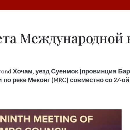
вета Международной
l Grand Хочам, уезд Суенмок (провинция Ба
по реке Меконг (MRC) совместно со 27-ой