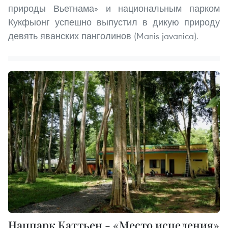
природы Вьетнама» и национальным парком
Кукфыонг успешно выпустил в дикую природу
девять яванских панголинов (Manis javanica).
Нацпарк Каттьен - «Место исцеления»