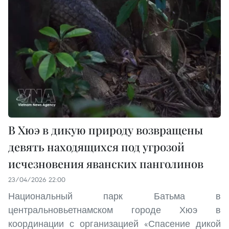
В Хюэ в дикую природу возвращены
девять находящихся под угрозой
исчезновения яванских панголинов
23/04/2026 22:00
Национальный парк Батьма в
центральновьетнамском городе Хюэ в
координации с организацией «Спасение дикой