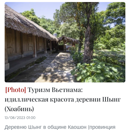
Туризм Вьетнама:
идиллическая красота деревни Шынг
(Хоабинь)
13/08/2023 01:00
Деревню Шынг в общине Каошон (провинция