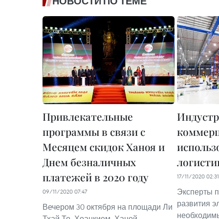
НОВОСТИ ПО ТЕМЕ
Привлекательные
Индустр
программы в связи c
коммерц
Месяцем скидок Ханоя и
использ
Днем безналичных
логисти
платежей в 2020 году
17/11/2020 02:31
Эксперты п
09/11/2020 07:47
развития э
Вечером 30 октября на площади Ли
необходимы
Тхай То, Хоанкием, Ханой,