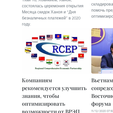
складирова
состоялась церемония открытия
помочь пр
Месяца скидок Ханоя и “Дня
оптимизиро
безналичных платежей” в 2020
году.
Компаниям
Вьетнам
рекомендуется улучшить
сопредсе
знания, чтобы
Восточн
оптимизировать
форума
возможности от ВРЭП
11/12/2020 07:5