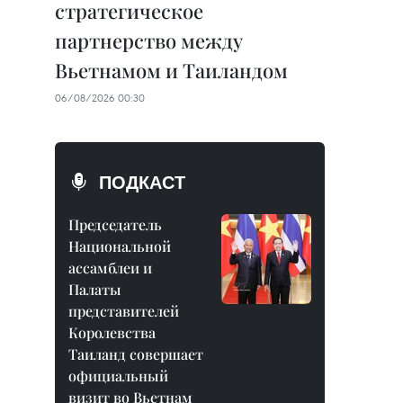
стратегическое
партнерство между
Вьетнамом и Таиландом
06/08/2026 00:30
ПОДКАСТ
Председатель
Национальной
ассамблеи и
Палаты
представителей
Королевства
Таиланд совершает
официальный
визит во Вьетнам