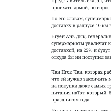
Представитель сказал, ч
приехать домой, но спрос
По его словам, супермарк
доставку в радиусе 10 км 
Нгуен Ань Дык, генеральн
супермаркеты увеличат к
доставкой, на 25% и буду
откуда бы ни поступил за
Чан Нгок Чан, которая ра
что ей нужно закончить м
на покупки даже самых т
питания наТэт, который,
праздником года.
Интернет-магазины - это 