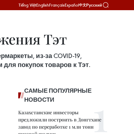
Tiếng Việt
English
Français
Español
Русский
中文
жения Тэт
рмаркеты, из-за COVID-19,
для покупок товаров к Тэт.
САМЫЕ ПОПУЛЯРНЫЕ
НОВОСТИ
Казахстанские инвесторы
предложили построить в Донгтхапе
завод по переработке 1 млн тонн
рисовой шелухи