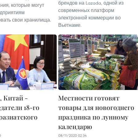
брендов на Lazada, одной из
ния, которые могут
современных платформ
едприятиям
электронной коммерции во
вать свои хранилища.
Вьетнаме.
, Китай -
Местности готовят
датели 18-го
товары для новогоднего
оазиатского
праздника по лунному
календарю
0
08/11/2020 02:34