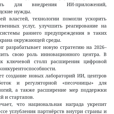
сеть для внедрения ИИ-приложений,
дские нужды.
ей властей, технологии помогли ускорить
ственных услуг, улучшить реагирование на
системы раннего предупреждения в таких
охрана окружающей среды.
г разрабатывает новую стратегию на 2026–
пить свою роль инновационного центра. В
ак ключевой столп расширения цифровой
конкурентоспособности.
т создание новых лабораторий ИИ, центров
боток и регуляторной «песочницы» для
логий, а также расширение мер поддержки
й и стартапов.
ечает, что национальная награда укрепит
ссе углубления партнёрств внутри страны и