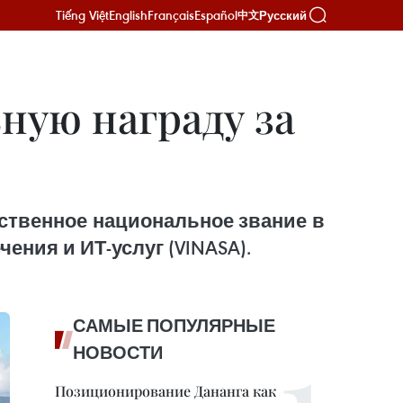
Tiếng Việt
English
Français
Español
Русский
中文
ную награду за
ственное национальное звание в
ния и ИТ-услуг (VINASA).
САМЫЕ ПОПУЛЯРНЫЕ
НОВОСТИ
Позиционирование Дананга как