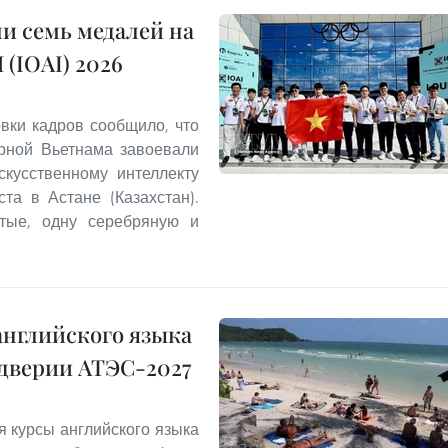
и семь медалей на
(IOAI) 2026
овки кадров сообщило, что
орной Вьетнама завоевали
кусственному интеллекту
та в Астане (Казахстан).
отые, одну серебряную и
английского языка
ддверии АТЭС-2027
я курсы английского языка