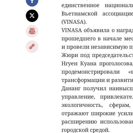
единственное национал
Вьетнамской ассоциаци
(VINASA).
VINASA объявила о наград
прошедшего в начале мес
и провели независимую п
Жюри под председательс
Нгуен Куана проголосова
продемонстрировали 
трансформации и развити
Дананг получил наивысш
управление, привлекат
экологичность, сфера
отражают широкие усилия
расширению использова
городской средой.