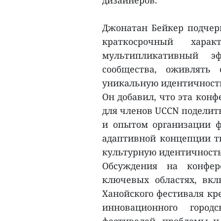
дизайнеров.
Джонатан Бейкер подчерк
краткосрочный хара
мультипликативный эф
сообщества, оживлять
уникальную идентичность
Он добавил, что эта кон
для членов UCCN поделит
и опытом организации ф
адаптивной концепции т
культурную идентичность
Обсуждения на конфер
ключевых областях, вк
Ханойского фестиваля кр
инновационного городс