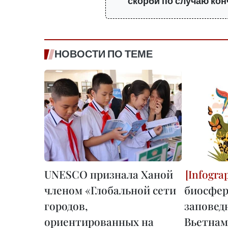
скорби по случаю ко
НОВОСТИ ПО ТЕМЕ
UNESCO признала Ханой
членом «Глобальной сети
биосфе
городов,
заповед
ориентированных на
Вьетнам