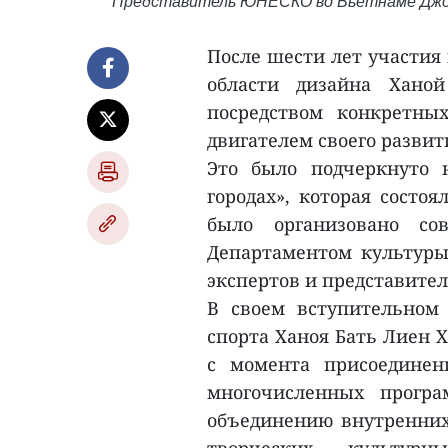
Представитель ЮНЕСКО во Вьетнаме Джон
После шести лет участия
области дизайна Ханой
посредством конкретны
двигателем своего развит
Это было подчеркнуто 
городах», которая состо
было организовано с
Департаментом культуры
экспертов и представител
В своем вступительном
спорта Ханоя Бать Лиен 
с момента присоединен
многочисленных програ
объединению внутренних