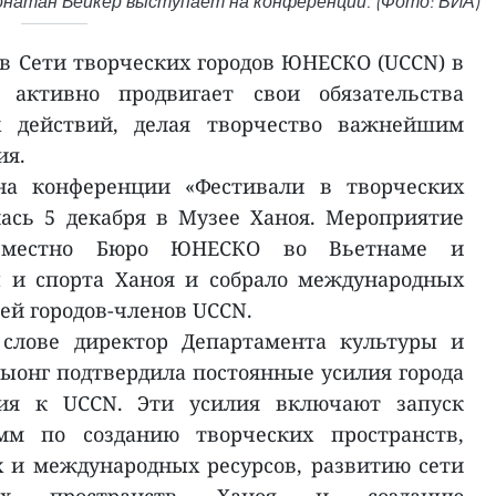
атан Бейкер выступает на конференции. (Фото: ВИА)
 в Сети творческих городов ЮНЕСКО (UCCN) в
 активно продвигает свои обязательства
х действий, делая творчество важнейшим
ия.
на конференции «Фестивали в творческих
ялась 5 декабря в Музее Ханоя. Мероприятие
овместно Бюро ЮНЕСКО во Вьетнаме и
 и спорта Ханоя и собрало международных
ей городов-членов UCCN.
 слове директор Департамента культуры и
Хыонг подтвердила постоянные усилия города
ия к UCCN. Эти усилия включают запуск
мм по созданию творческих пространств,
 и международных ресурсов, развитию сети