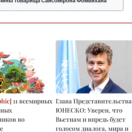
нчины товарища Сайсомфона Фомвихана
11 всемирных
Глава Представительства
рных
ЮНЕСКО: Уверен, что
ников во
Вьетнам и впредь будет
е
голосом диалога, мира и