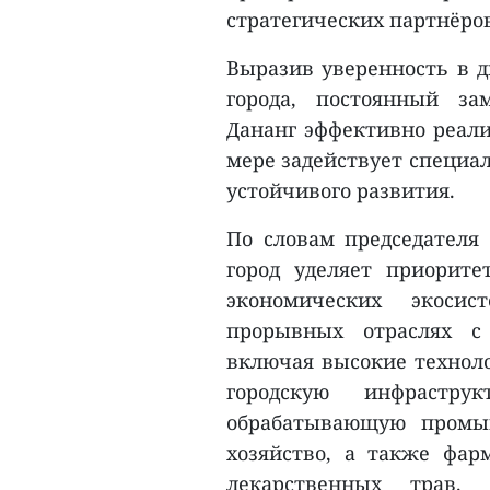
стратегических партнёров
Выразив уверенность в д
города, постоянный за
Дананг эффективно реали
мере задействует специа
устойчивого развития.
По словам председателя
город уделяет приорит
экономических экоси
прорывных отраслях с
включая высокие техноло
городскую инфрастру
обрабатывающую промыш
хозяйство, а также фа
лекарственных трав. 