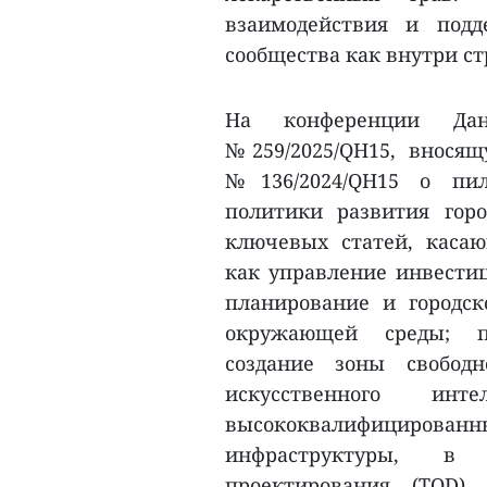
взаимодействия и подд
сообщества как внутри ст
На конференции Дан
№259/2025/QH15, внося
№136/2024/QH15 о пил
политики развития гор
ключевых статей, касаю
как управление инвести
планирование и городск
окружающей среды; пр
создание зоны свободн
искусственного ин
высококвалифициров
инфраструктуры, в ч
проектирования (TOD)