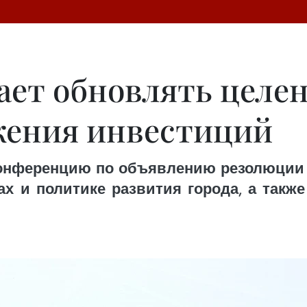
ает обновлять целе
жения инвестиций
 конференцию по объявлению резолюции
х и политике развития города, а так