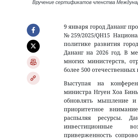
Вручение сертификатов членства Междунар
9 января город Дананг п
№259/2025/QH15 Национа
политике развития горо
Дананг на 2026 год. В м
многих министерств, от
более 500 отечественных
Выступая на конферен
министра Нгуен Хоа Бинь
обновлять мышление и 
приоритетное внимани
распыляя ресурсы. Да
инвестиционные во
приверженность сопров