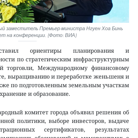
ый заместитель Премьер-министра Нгуен Хоа Бинь
т на конференции. (Фото: ВИА)
ставил ориентиры планирования и
ости по стратегическим инфраструктурным
ой торговли, Международному финансовому
ге, выращиванию и переработке женьшеня и
акже по подготовленным земельным участкам
хранение и образование.
родный комитет города объявил решения об
нной политики, выборе инвесторов, выдаче
трационных сертификатов, результатах
номических обоснований и меморандумах о