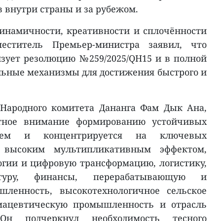
 внутри страны и за рубежом.
инамичности, креативности и сплочённости
меститель Премьер-министра заявил, что
зует резолюцию №259/2025/QH15 и в полной
льные механизмы для достижения быстрого и
 Народного комитета Дананга Фам Дык Ана,
етное внимание формированию устойчивых
стем и концентрируется на ключевых
 высоким мультипликативным эффектом,
гии и цифровую трансформацию, логистику,
ктуру, финансы, перерабатывающую и
ленность, высокотехнологичное сельское
рмацевтическую промышленность и отрасль
Он подчеркнул необходимость тесного