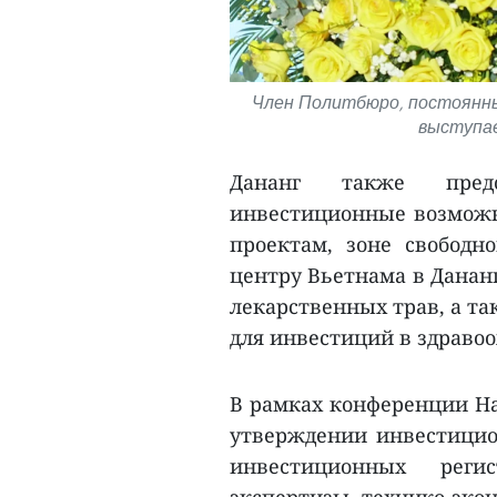
Член Политбюро, постоянн
выступае
Дананг также пред
инвестиционные возможн
проектам, зоне свободн
центру Вьетнама в Данан
лекарственных трав, а т
для инвестиций в здравоо
В рамках конференции На
утверждении инвестицио
инвестиционных регис
экспертизы технико-эко