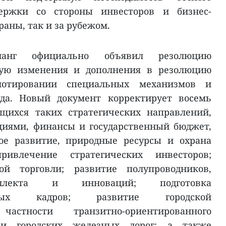
ержки со стороны инвесторов и бизнес-
раны, так и за рубежом.
анг официально объявил резолюцию
щую изменения и дополнения в резолюцию
отировании специальных механизмов и
ода. Новый документ корректирует восемь
щихся таких стратегических направлений,
циями, финансы и государственный бюджет,
ое развитие, природные ресурсы и охрана
ивлечение стратегических инвесторов;
ой торговли; развитие полупроводников,
теллекта и инноваций; подготовка
анных кадров; развитие городской
астности транзитно-ориентированного
 и городских железных дорог; а также