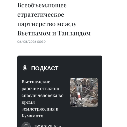
Всеобъемлющее
стратегическое
партнерство между
Вьетнамом и Таиландом
06/08/2026 00:30
ПОДКАСТ
Вьетнамские
рабочие отважно
спасли человека во
время
землетрясения в
Кумамото
ПРОСЛУШАТЬ