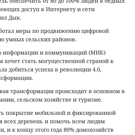
ль обеспечить от 80 до 100% людей в бедных
меющих доступ к Интернету и сети
тил Дык.
работал меры по продвижению цифровой
ю умных сельских районов.
о информации и коммуникаций (МИК)
ам хочет стать могущественной страной к
ала добиться успеха в революции 4.0,
нсформации.
вая трансформация происходит в основном в
ании, сельском хозяйстве и туризме.
ть покрытие мобильной и фиксированной
я всех деревень и помочь всем людям
, и к концу этого года 80% домохозяйств