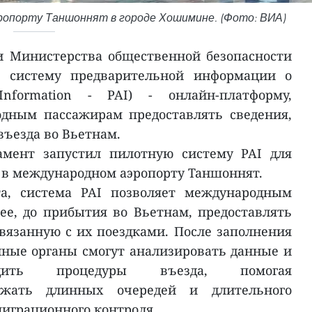
ропорту Таншоннят в городе Хошимине. (Фото: ВИА)
 Министерства общественной безопасности
е систему предварительной информации о
 Information - PAI) - онлайн-платформу,
дным пассажирам предоставлять сведения,
въезда во Вьетнам.
амент запустил пилотную систему PAI для
в международном аэропорту Таншоннят.
а, система PAI позволяет международным
е, до прибытия во Вьетнам, предоставлять
язанную с их поездками. После заполнения
ные органы смогут анализировать данные и
одить процедуры въезда, помогая
ежать длинных очередей и длительного
играционного контроля.