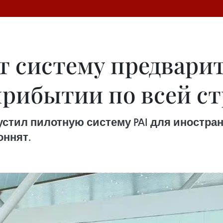
т систему предвари
рибытии по всей ст
пустил пилотную систему PAI для иностр
ннят.