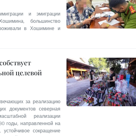
миграции и эмиграции
Хошимина, большинство
проживали в Хошимине и
собствует
ьной целевой
твечающих за реализацию
щих документов северная
асштабной реализации
30 годы, направленной на
а, устойчивое сокращение