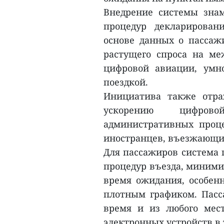
Внедрение системы зна
процедур декларирован
основе данных о пассаж
растущего спроса на ме
цифровой авиации, умн
поездкой.
Инициатива также отра
ускорению цифрово
административных проц
иностранцев, въезжающи
Для пассажиров система 
процедур въезда, миними
время ожидания, особен
плотным графиком. Пасс
время и из любого мес
электронных устройств в 