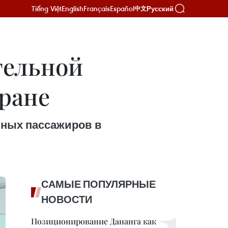
Tiếng Việt
English
Français
Español
Русский
中文
тельной
ране
анных пассажиров в
САМЫЕ ПОПУЛЯРНЫЕ
НОВОСТИ
Позиционирование Дананга как