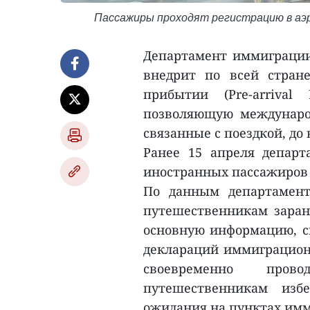
Пассажиры проходят регистрацию в аэ
Департамент иммиграции
внедрит по всей стран
прибытии (Pre-arrival
позволяющую междунаро
связанные с поездкой, до 
Ранее 15 апреля департ
иностранных пассажиров 
По данным департамент
путешественникам заране
основную информацию, св
деклараций иммиграцион
своевременно пров
путешественникам изб
ожидания на пунктах имм