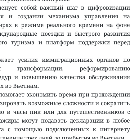
менует собой важный шаг в цифровизации
ия и создании механизма управления на
ирах в режиме реального времени на фоне
ждународные поездки и быстрого развития
ого туризма и платформ поддержки перед
жает усилия иммиграционных органов по
й трансформации, реформированию
едур и повышению качества обслуживания
х во Вьетнам.
помогает экономить время при прохождении
зировать возможные сложности и сократить
но в часы пик или для путешественников с
ажиры могут подавать декларации в любое
та с помощью подключенных к интернету
течение трех дней до прибытия во Вьетнам.