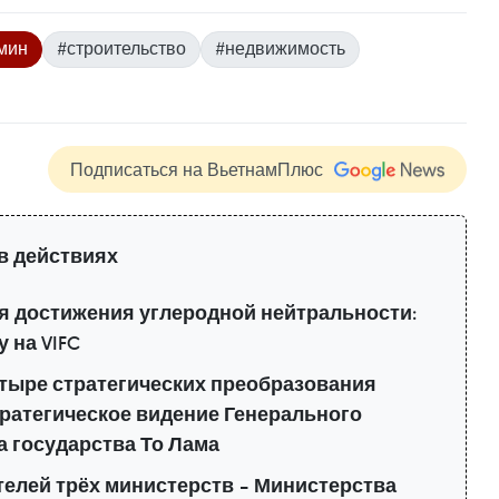
мин
#строительство
#недвижимость
Подписаться на ВьетнамПлюс
в действиях
я достижения углеродной нейтральности:
 на VIFC
етыре стратегических преобразования
ратегическое видение Генерального
а государства То Лама
телей трёх министерств – Министерства