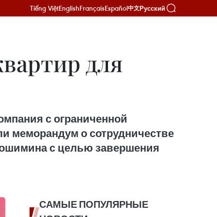
Tiếng Việt
English
Français
Español
Русский
中文
квартир для
компания с ограниченной
али меморандум о сотрудничестве
 Хошимина с целью завершения
САМЫЕ ПОПУЛЯРНЫЕ