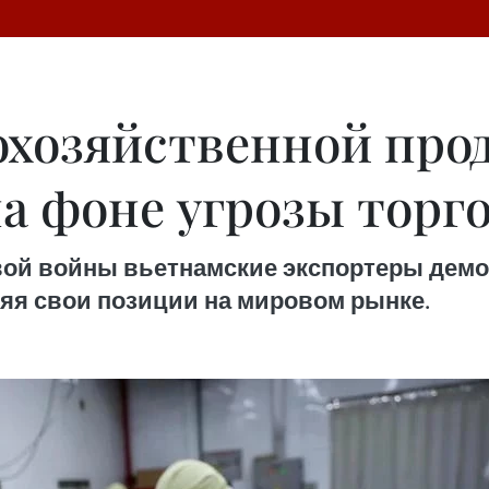
охозяйственной про
а фоне угрозы торг
вой войны вьетнамские экспортеры демо
няя свои позиции на мировом рынке.