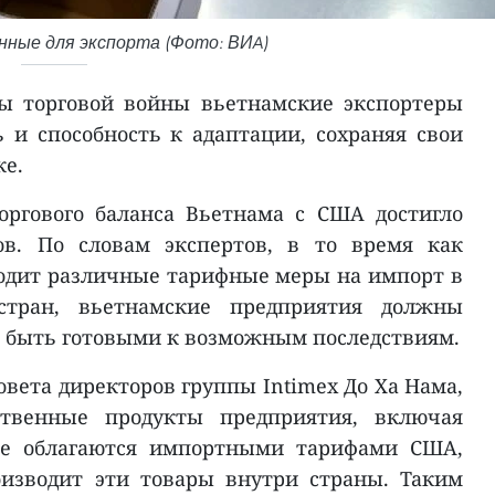
нные для экспорта (Фото: ВИA)
ы торговой войны вьетнамские экспортеры
 и способность к адаптации, сохраняя свои
ке.
оргового баланса Вьетнама с США достигло
ов. По словам экспертов, в то время как
одит различные тарифные меры на импорт в
стран, вьетнамские предприятия должны
и быть готовыми к возможным последствиям.
овета директоров группы Intimex До Ха Нама,
ственные продукты предприятия, включая
не облагаются импортными тарифами США,
оизводит эти товары внутри страны. Таким