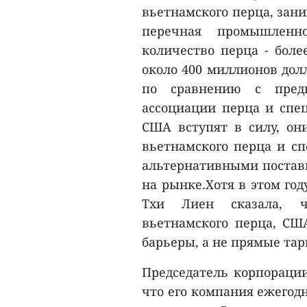
вьетнамского перца, зан
перечная промышленн
количество перца - боле
около 400 миллионов дол
по сравнению с преды
ассоциации перца и спец
США вступят в силу, о
вьетнамского перца и с
альтернативными постав
на рынке.Хотя в этом год
Тхи Лиен сказала, ч
вьетнамского перца, СШ
барьеры, а не прямые та
Председатель корпорации
что его компания ежегодн