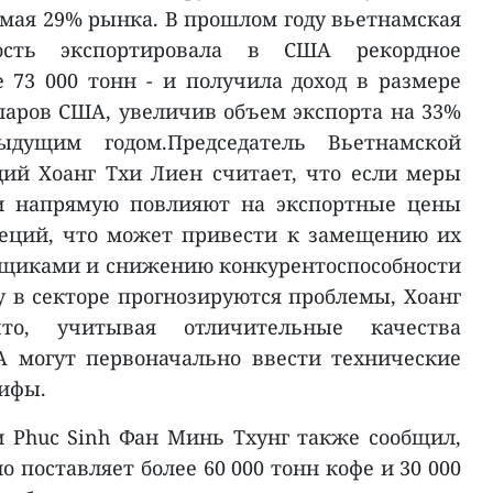
имая 29% рынка. В прошлом году вьетнамская
ость экспортировала в США рекордное
е 73 000 тонн - и получила доход в размере
ларов США, увеличив объем экспорта на 33%
дущим годом.Председатель Вьетнамской
ий Хоанг Тхи Лиен считает, что если меры
ни напрямую повлияют на экспортные цены
пеций, что может привести к замещению их
щиками и снижению конкурентоспособности
у в секторе прогнозируются проблемы, Хоанг
то, учитывая отличительные качества
А могут первоначально ввести технические
рифы.
 Phuc Sinh Фан Минь Тхунг также сообщил,
о поставляет более 60 000 тонн кофе и 30 000