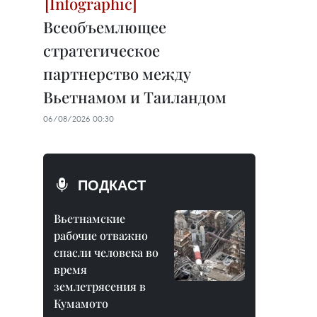
Всеобъемлющее
стратегическое
партнерство между
Вьетнамом и Таиландом
06/08/2026 00:30
ПОДКАСТ
Вьетнамские
рабочие отважно
спасли человека во
время
землетрясения в
Кумамото