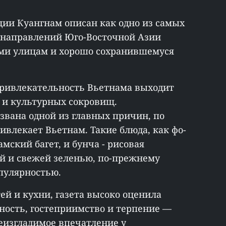
ции Куангнам описан как одно из самых
 направлений Юго-Восточной Азии
ми улицам и хорошо сохранившемуся
 привлекательность Вьетнама выходит
х и культурных сокровищ.
звана одной из главных причин, по
влекает Вьетнам. Такие блюда, как фо-
мский багет, и бунча - рисовая
й и свежей зеленью, по-прежнему
пулярностью.
й и кухни, газета высоко оценила
ность, гостеприимство и терпение —
еизгладимое впечатление у