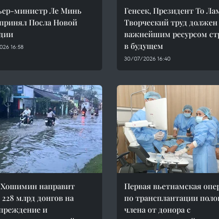
ьер-министр Ле Минь
Генсек, Президент То Ла
принял Посла Новой
Творческий труд должен
дии
важнейшим ресурсом с
в будущем
026 16:58
30/07/2026 16:40
 Хошимин направит
Первая вьетнамская опе
 228 млрд донгов на
по трансплантации поло
преждение и
члена от донора с