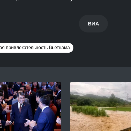
ВИА
ая привлекательность Вьетнама