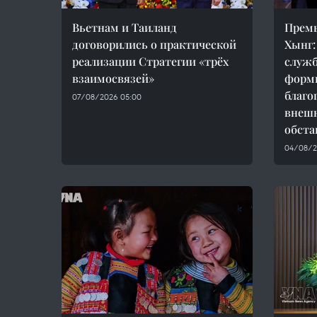
Вьетнам и Таиланд
Прем
договорились о практической
Хынг:
реализации Стратегии «трёх
служб
взаимосвязей»
форм
благо
07/08/2026 05:00
внеш
обста
04/08/20