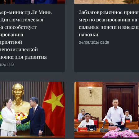
ьер-министр Ле Минь
Заблаговременное приня
 Дипломатическая
мер по реагированию на
а способствует
сильные дожди и внеза
ированию
паводки
приятной
04/08/2026 02:28
неполитической
новки для развития
26 15:18