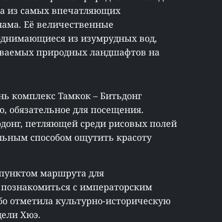
на из самых впечатляющих
нама. Её величественные
однимающиеся из изумрудных вод,
аваемых природных ландшафтов на
ь комплекс Тамкок – Битьдонг
о, обязательное для посещения.
одонг, петляющей среди рисовых полей
альным способом ощутить красоту
 пунктом маршрута для
познакомиться с императорским
бо отметила культурно-историческую
ели Хюэ.