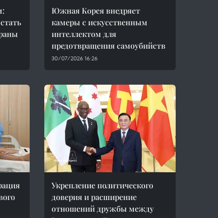
м:
Южная Корея внедряет
 стать
камеры с искусственным
траны
интеллектом для
предотвращения самоубийств
30/07/2026 16:26
рация
Укрепление политического
вого
доверия и расширение
отношений дружбы между