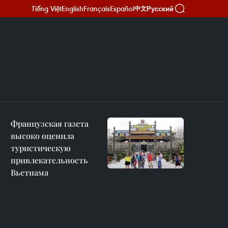
Tiếng Việt
English
Français
Español
Русский
中文
Французская газета
высоко оценила
туристическую
привлекательность
Вьетнама