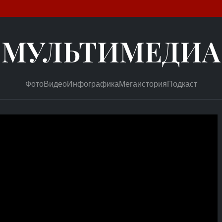
МУЛЬТИМЕДИА
Фото
Видео
Инфографика
Мегаистория
Подкаст