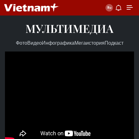
МУЛЬТИМЕДИА
Фото
Видео
Инфографика
Мегаистория
Подкаст