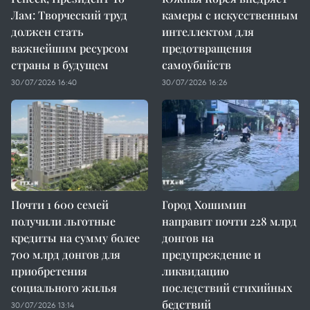
Лам: Творческий труд
камеры с искусственным
должен стать
интеллектом для
важнейшим ресурсом
предотвращения
страны в будущем
самоубийств
30/07/2026 16:40
30/07/2026 16:26
Почти 1 600 семей
Город Хошимин
получили льготные
направит почти 228 млрд
кредиты на сумму более
донгов на
700 млрд донгов для
предупреждение и
приобретения
ликвидацию
социального жилья
последствий стихийных
бедствий
30/07/2026 13:14