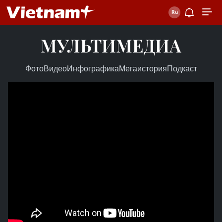
МУЛЬТИМЕДИА
Фото
Видео
Инфографика
Мегаистория
Подкаст