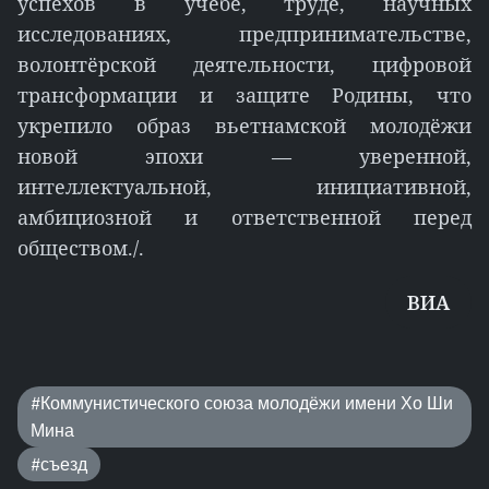
успехов в учёбе, труде, научных
исследованиях, предпринимательстве,
волонтёрской деятельности, цифровой
трансформации и защите Родины, что
укрепило образ вьетнамской молодёжи
новой эпохи — уверенной,
интеллектуальной, инициативной,
амбициозной и ответственной перед
обществом./.
ВИA
#Коммунистического союза молодёжи имени Хо Ши
Мина
#съезд