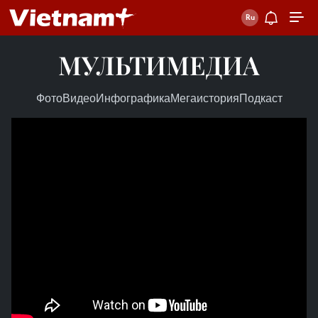
МУЛЬТИМЕДИА
Фото
Видео
Инфографика
Мегаистория
Подкаст