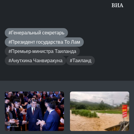
ВИA
#Генеральный секретарь
#Президент государства То Лам
#Премьер-министра Таиланда
#Анутхина Чанвиракуна
#Таиланд