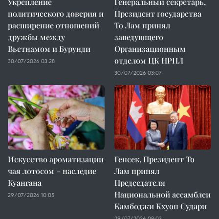
Укрепление
Генеральный секретарь,
политического доверия и
Президент государства
расширение отношений
То Лам принял
дружбы между
заведующего
Вьетнамом и Бурунди
Организационным
отделом ЦК НРПЛ
30/07/2026 03:28
30/07/2026 03:07
Искусство ароматизации
Генсек, Президент То
чая лотосом – наследие
Лам принял
Куангана
Председателя
Национальной ассамблеи
29/07/2026 10:05
Камбоджи Кхуон Судари
29/07/2026 08:03