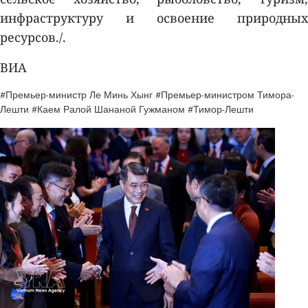
инфраструктуру и освоение природных
ресурсов./.
ВИA
#Премьер-министр Ле Минь Хынг
#Премьер-министром Тимора-
Лешти
#Каем Ралой Шананой Гужманом
#Тимор-Лешти