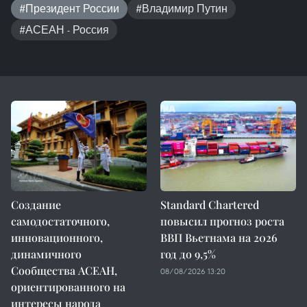
#Президент России
#Владимир Путин
#АСЕАН - Россия
Создание
Standard Chartered
самодостаточного,
повысил прогноз роста
инновационного,
ВВП Вьетнама на 2026
динамичного
год до 9,5%
Сообщества АСЕАН,
08/08/2026 13:20
ориентированного на
интересы народа