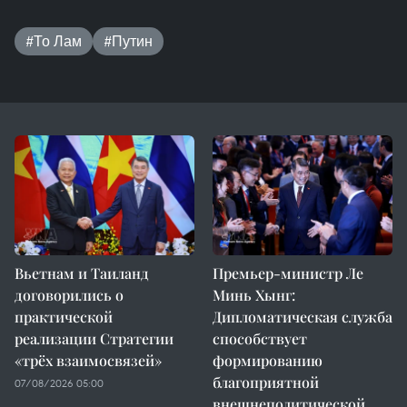
#То Лам
#Путин
Вьетнам и Таиланд
Премьер-министр Ле
договорились о
Минь Хынг:
практической
Дипломатическая служба
реализации Стратегии
способствует
«трёх взаимосвязей»
формированию
благоприятной
07/08/2026 05:00
внешнеполитической