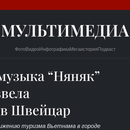
МУЛЬТИМЕДИА
Фото
Видео
Инфографика
Мегаистория
Подкаст
музыка “Няняк”
звела
 в Швейцар
вижению туризма Вьетнама в городе