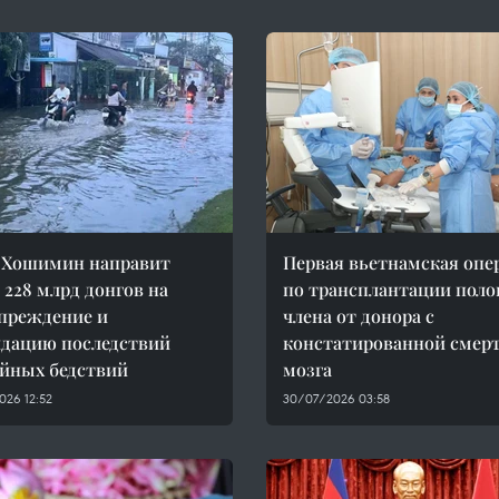
 Хошимин направит
Первая вьетнамская опе
 228 млрд донгов на
по трансплантации поло
преждение и
члена от донора с
дацию последствий
констатированной смер
йных бедствий
мозга
026 12:52
30/07/2026 03:58