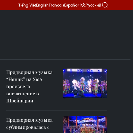
Tiếng Việt
English
Français
Español
Русский
中文
Придворная музыка
“Няняк” из Хюэ
произвела
впечатление в
Швейцарии
Придворная музыка
сублимировалась с