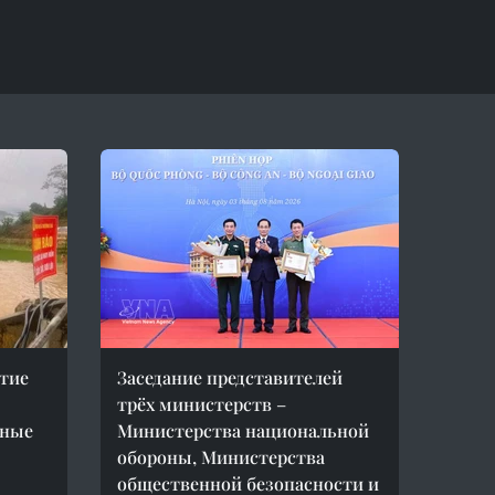
тие
Заседание представителей
трёх министерств –
пные
Министерства национальной
обороны, Министерства
общественной безопасности и