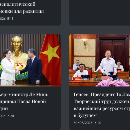
неполитической
новки для развития
26 15:18
ьер-министр Ле Минь
Генсек, Президент То Ла
принял Посла Новой
Творческий труд должен
дии
важнейшим ресурсом с
в будущем
026 16:58
30/07/2026 16:40