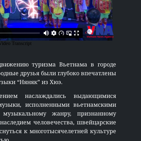
вижению туризма Вьетнама в городе
одные друзья были глубоко впечатлены
зыки “Няняк” из Хюэ.
ением наслаждались выдающимися
музыки, исполненными вьетнамскими
у музыкальному жанру, признанному
наследием человечества, швейцарские
снуться к многотысячелетней культуре
тью.