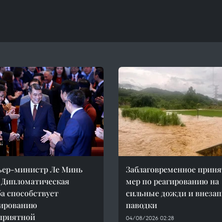
ьер-министр Ле Минь
Заблаговременное приня
 Дипломатическая
мер по реагированию на
а способствует
сильные дожди и внеза
ированию
паводки
приятной
04/08/2026 02:28