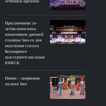
течением времени
Празднование 30-
летия комплекса
памятников древней
столицы Хюэ со дня
получения статуса
Всемирного
культурного наследия
ЮНЕСК
Няняк – дворцовая
музыка Хюэ