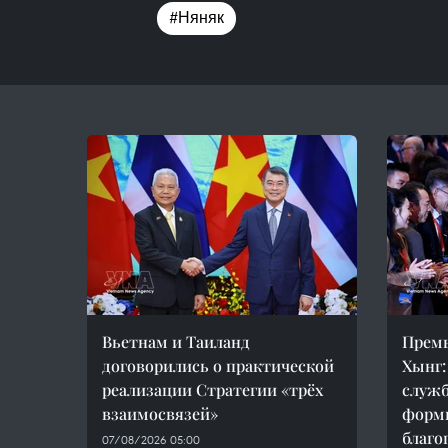
#Няняк
Вьетнам и Таиланд
Прем
договорились о практической
Хынг:
реализации Стратегии «трёх
служб
взаимосвязей»
форм
благо
07/08/2026 05:00