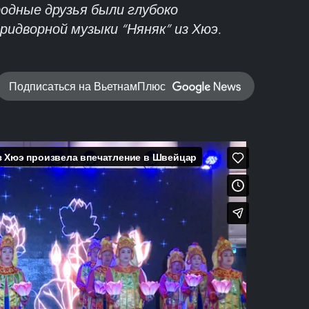
одные друзья были глубоко
идворной музыки “Няняк” из Хюэ.
Подписаться на ВьетнамПлюс