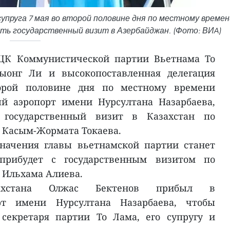
упруга 7 мая во второй половине дня по местному времен
ть государственный визит в Азербайджан. (Фото: ВИA)
 ЦК Коммунистической партии Вьетнама То
Фыонг Ли и высокопоставленная делегация
орой половине дня по местному времени
й аэропорт имени Нурсултана Назарбаева,
 государственный визит в Казахстан по
 Касым-Жормата Токаева.
начения главы вьетнамской партии станет
прибудет с государственным визитом по
 Ильхама Алиева.
захстана Олжас Бектенов прибыл в
рт имени Нурсултана Назарбаева, чтобы
 секретаря партии То Лама, его супругу и