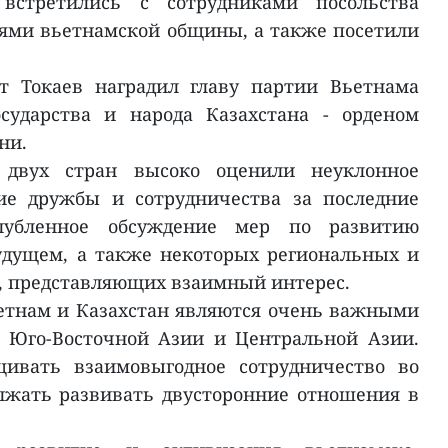
 встретились с сотрудниками посольства
ями вьетнамской общины, а также посетили
т Токаев наградил главу партии Вьетнама
осударства и народа Казахстана - орденом
ни.
 двух стран высоко оценили неуклонное
ие дружбы и сотрудничества за последние
лубленное обсуждение мер по развитию
удущем, а также некоторых региональных и
, представляющих взаимный интерес.
етнам и Казахстан являются очень важными
в Юго-Восточной Азии и Центральной Азии.
щивать взаимовыгодное сотрудничество во
лжать развивать двусторонние отношения в