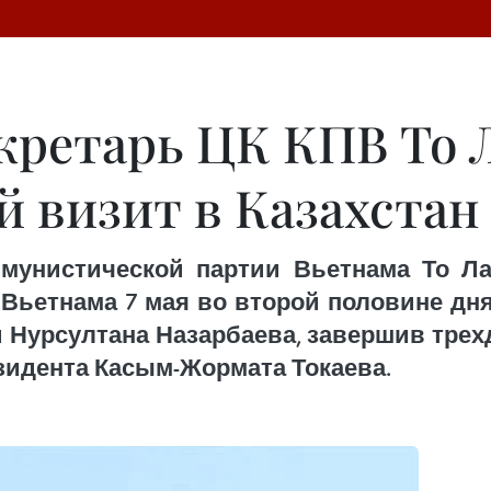
кретарь ЦК КПВ То 
й визит в Казахстан
мунистической партии Вьетнама То Ла
Вьетнама 7 мая во второй половине дн
Нурсултана Назарбаева, завершив тре
зидента Касым-Жормата Токаева.