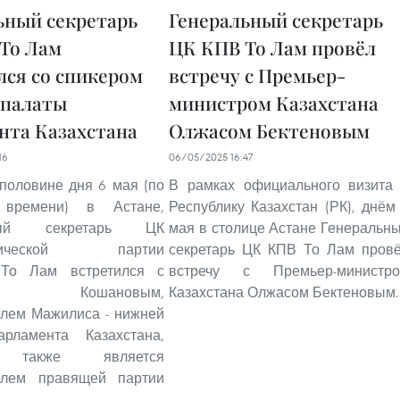
ьный секретарь
Генеральный секретарь
То Лам
ЦК КПВ То Лам провёл
лся со спикером
встречу с Премьер-
 палаты
министром Казахстана
нта Казахстана
Олжасом Бектеновым
16
06/05/2025 16:47
половине дня 6 мая (по
В рамках официального визита
 времени) в Астане,
Республику Казахстан (РК), днём
ьный секретарь ЦК
мая в столице Астане Генеральн
стической партии
секретарь ЦК КПВ То Лам пров
 То Лам встретился с
встречу с Премьер-министр
ом Кошановым,
Казахстана Олжасом Бектеновым.
елем Мажилиса - нижней
рламента Казахстана,
 также является
елем правящей партии