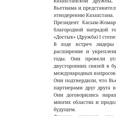
казахстанской дружбы,
Вьетнама и представител
этнодеревню Казахстана.
Президент Касым-Жомар
благородной наградой г
«Достык» (Дружба) I степе
В ходе встреч лидеры
расширение и укреплен
годы. Они провели уг
двусторонних связей в б
международных вопросов
Они подтвердили, что Вь
партнерами друг друга 
Они договорились нара
многих областях и продо
будущем.