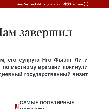
Tiếng Việt
English
Français
Español
Русский
中文
Лам завершил
м, его супруга Нго Фыонг Ли и
я по местному времени покинули
хдневный государственный визит
САМЫЕ ПОПУЛЯРНЫЕ