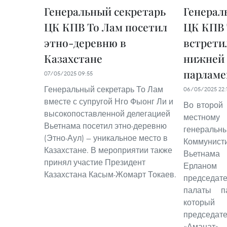
Генеральный секретарь
Генерал
ЦК КПВ То Лам посетил
ЦК КПВ 
этно-деревню в
встрети
Казахстане
нижней
парламе
07/05/2025 09:55
Генеральный секретарь То Лам
06/05/2025 22:
вместе с супругой Нго Фыонг Ли и
Во второй 
высокопоставленной делегацией
местному
Вьетнама посетил этно-деревню
генерал
(Этно-Аул) — уникальное место в
Коммуни
Казахстане. В мероприятии также
Вьетнама
принял участие Президент
Ерлан
Казахстана Касым-Жомарт Токаев.
председат
палаты па
который
председат
«Аманат».