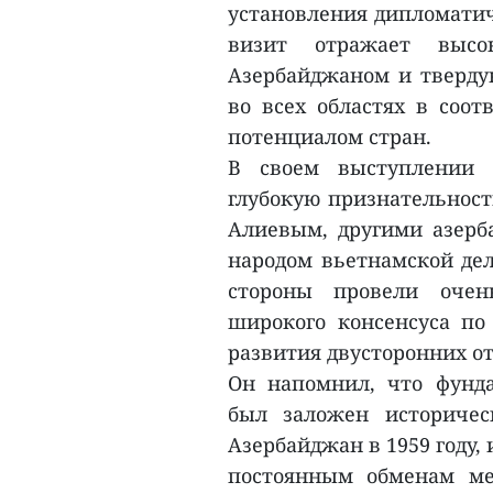
установления дипломатиче
визит отражает выс
Азербайджаном и тверду
во всех областях в соо
потенциалом стран.
В своем выступлении 
глубокую признательност
Алиевым, другими азер
народом вьетнамской дел
стороны провели очен
широкого консенсуса по
развития двусторонних о
Он напомнил, что фунд
был заложен историче
Азербайджан в 1959 году,
постоянным обменам м