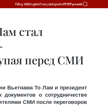
Tiếng Việt
English
Français
Español
Русский
中文
Лам стал
-
упая перед СМИ
ии Вьетнама То Лам и президент
 документов о сотрудничестве
вителями СМИ после переговоров