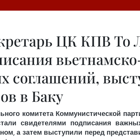
кретарь ЦК КПВ То 
писания вьетнамско
х соглашений, выст
ов в Баку
ьного комитета Коммунистической парт
тали свидетелями подписания важных
ом, а затем выступили перед предста