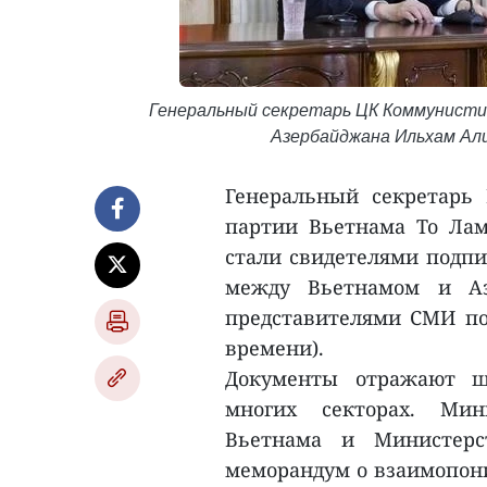
Генеральный секретарь ЦК Коммунистич
Азербайджана Ильхам Али
Генеральный секретарь
партии Вьетнама То Ла
стали свидетелями подпи
между Вьетнамом и Аз
представителями СМИ пос
времени).
Документы отражают ш
многих секторах. Мин
Вьетнама и Министерс
меморандум о взаимопони