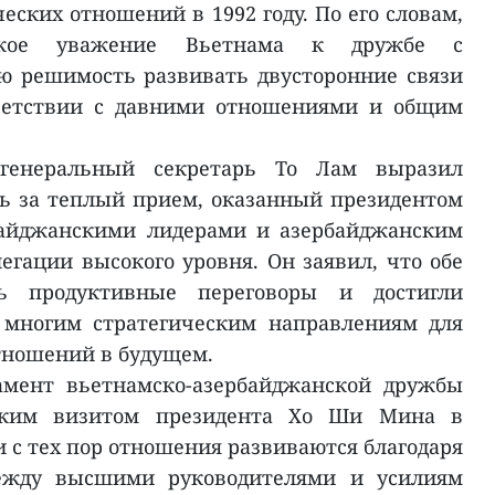
ских отношений в 1992 году. По его словам,
окое уважение Вьетнама к дружбе с
ю решимость развивать двусторонние связи
тветствии с давними отношениями и общим
генеральный секретарь То Лам выразил
ь за теплый прием, оказанный президентом
байджанскими лидерами и азербайджанским
егации высокого уровня. Он заявил, что обе
ь продуктивные переговоры и достигли
 многим стратегическим направлениям для
тношений в будущем.
амент вьетнамско-азербайджанской дружбы
ским визитом президента Хо Ши Мина в
 и с тех пор отношения развиваются благодаря
ежду высшими руководителями и усилиям