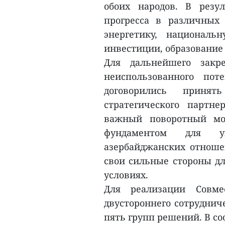
обоих народов. В резу
прогресса в различных 
энергетику, националь
инвестиции, образование 
Для дальнейшего закр
неиспользованного пот
договорились приня
стратегического партне
важный поворотный мо
фундаментом для у
азербайджанских отноше
свои сильные стороны дл
условиях.
Для реализации Совме
двустороннего сотруднич
пять групп решений. В со