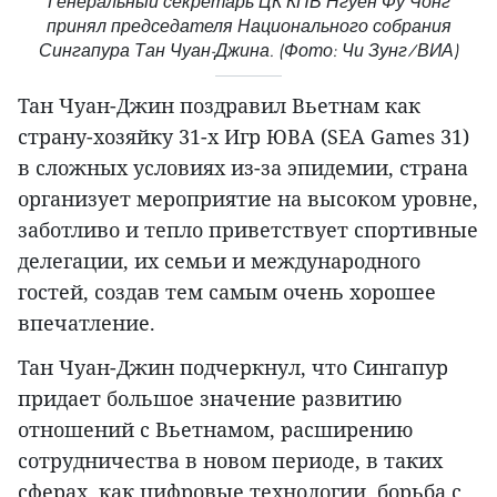
Генеральный секретарь ЦК КПВ Нгуен Фу Чонг
принял председателя Национального собрания
Сингапура Тан Чуан-Джина. (Фото: Чи Зунг/ВИА)
Тан Чуан-Джин поздравил Вьетнам как
страну-хозяйку 31-х Игр ЮВА (SEA Games 31)
в сложных условиях из-за эпидемии, страна
организует мероприятие на высоком уровне,
заботливо и тепло приветствует спортивные
делегации, их семьи и международного
гостей, создав тем самым очень хорошее
впечатление.
Тан Чуан-Джин подчеркнул, что Сингапур
придает большое значение развитию
отношений с Вьетнамом, расширению
сотрудничества в новом периоде, в таких
сферах, как цифровые технологии, борьба с