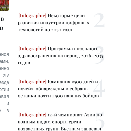
Некоторые цели
 в
развития индустрии цифровых
 в
технологий до 2030 года
Программа школьного
аноя
здравоохранения на период 2026–2035
ми,
годов
анно
XIV
Кампания «500 дней и
зда
ночей»: обнаружены и собраны
тии
останки почти 1 500 павших бойцов
вая
 и
ру в
12-й чемпионат Азии по
водным видам спорта среди
возрастных групп: Вьетнам завоевал