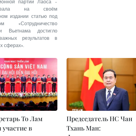
ионной партии Лаоса –
иковала на своём
ном издании статью под
ком «Сотрудничество
и Вьетнама достигло
важных результатов в
х сферах».
ретарь То Лам
Председатель НС Чан
 участие в
Тхань Ман: