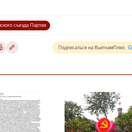
ского съезда Партии
Подписаться на ВьетнамПлюс