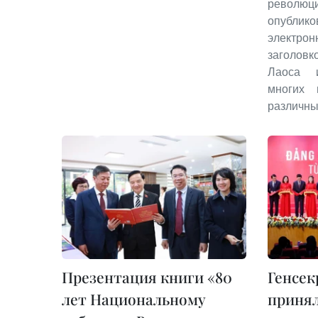
революц
опубл
электрон
заголов
Лаоса 
многих 
различны
Презентация книги «80
Генсек
лет Национальному
принял