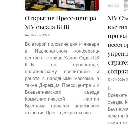
Открытие Пресс-центра
XIV Съ
XIV съезда КПВ
вьетн
продо
14/01/2026 09:11
всесто
Во второй половине дня 14 января
в Национальном конференц-
укрепл
центре в столице Ханое Отдел ЦК
страте
КПВ по пропаганде,
сопря
политическому воспитанию и
работе с народными массами, а
13/01/2026 0
также Дирекция Пресс-центра XIV
В пр
Всевьетнамского съезда
Всевьет
Коммунистической партии
съезда К
Вьетнама провели церемонию
Вьетнама
открытия Пресс-центра съезда.
печатны
коми