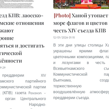
езд КПВ: лаосско-
Ханой утопает
амские отношения
море флагов и цветов
лжают
честь XIV съезда КПВ
ронне
12/01/2026 01:15
яться и достигать
В эти дни улицы столицы Х
украшены яркими флага
гической
цветочными композициями, п
жённости
и лозунгами в честь 
9:29
Всевьетнамского съе
Коммунистической пар
еддверии XIV
Вьетнама, созда
намского партийного
торжественную
оммунистической партии
воодушевлённую атмосфе
 (КПВ) газета Pasaxon –
преддверии съезда.
й орган Центрального
тета Народно-