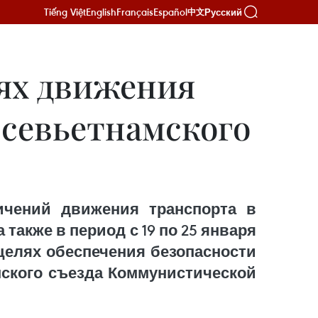
Tiếng Việt
English
Français
Español
Русский
中文
иях движения
всевьетнамского
ичений движения транспорта в
а также в период с 19 по 25 января
0) в целях обеспечения безопасности
мского съезда Коммунистической