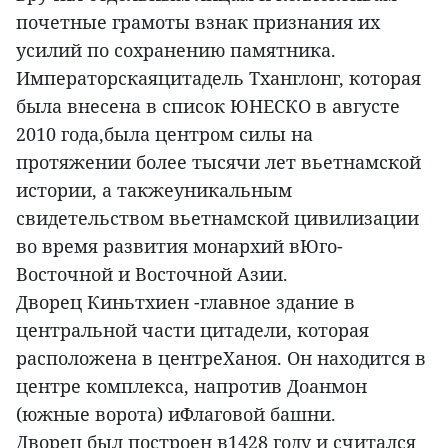
почетные грамоты взнак признания их
усилий по сохранению памятника.
Императорскаяцитадель Тханглонг, которая
была внесена в список ЮНЕСКО в августе
2010 года,была центром силы на
протяжении более тысячи лет вьетнамской
истории, а такжеуникальным
свидетельством вьетнамской цивилизации
во время развития монархий вЮго-
Восточной и Восточной Азии.
Дворец Киньтхиен -главное здание в
центральной части цитадели, которая
расположена в центреХаноя. Он находится в
центре комплекса, напротив Доанмон
(южные ворота) иФлаговой башни.
Дворец был построен в1428 году и считался