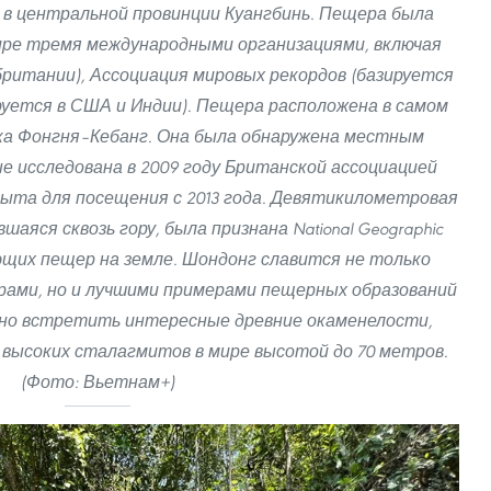
в центральной провинции Куангбинь. Пещера была
ире тремя международными организациями, включая
британии), Ассоциация мировых рекордов (базируется
азируется в США и Индии). Пещера расположена в самом
ка Фонгня–Кебанг. Она была обнаружена местным
ые исследована в 2009 году Британской ассоциацией
ыта для посещения с 2013 года. Девятикилометровая
аяся сквозь гору, была признана National Geographic
щих пещер на земле. Шондонг славится не только
ами, но и лучшими примерами пещерных образований
жно встретить интересные древние окаменелости,
высоких сталагмитов в мире высотой до 70 метров.
(Фото: Вьетнам+)