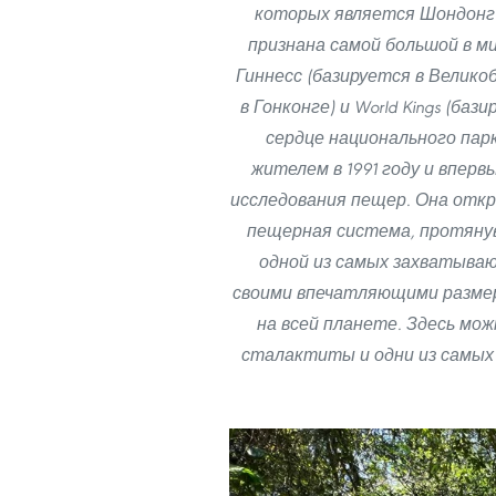
которых является Шондонг 
признана самой большой в м
Гиннесс (базируется в Велико
в Гонконге) и World Kings (б
сердце национального пар
жителем в 1991 году и вперв
исследования пещер. Она откр
пещерная система, протянувш
одной из самых захватываю
своими впечатляющими размер
на всей планете. Здесь мо
сталактиты и одни из самых 