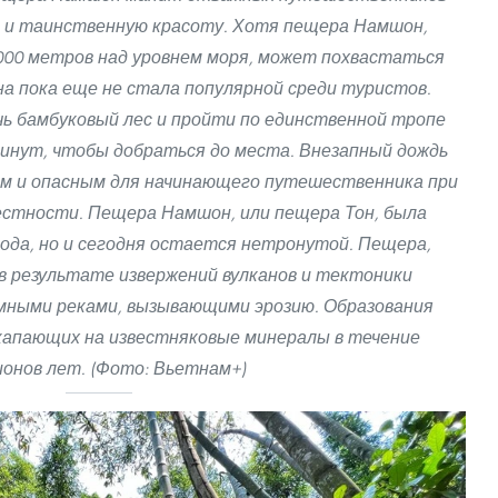
ю и таинственную красоту. Хотя пещера Намшон,
000 метров над уровнем моря, может похвастаться
а пока еще не стала популярной среди туристов.
ь бамбуковый лес и пройти по единственной тропе
 минут, чтобы добраться до места. Внезапный дождь
им и опасным для начинающего путешественника при
естности. Пещера Намшон, или пещера Тон, была
года, но и сегодня остается нетронутой. Пещера,
 в результате извержений вулканов и тектоники
емными реками, вызывающими эрозию. Образования
, капающих на известняковые минералы в течение
онов лет. (Фото: Вьетнам+)