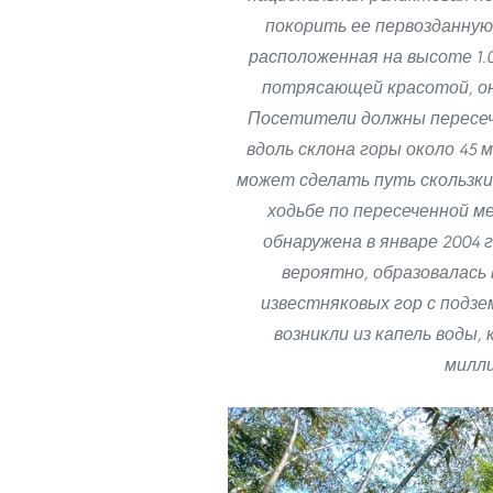
покорить ее первозданну
расположенная на высоте 1.
потрясающей красотой, он
Посетители должны пересеч
вдоль склона горы около 45
может сделать путь скользк
ходьбе по пересеченной м
обнаружена в январе 2004 
вероятно, образовалась
известняковых гор с подз
возникли из капель воды
милли