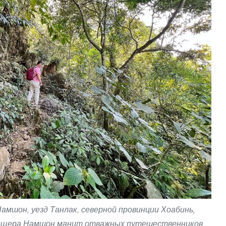
амшон, уезд Танлак, северной провинции Хоабинь,
пещера Намшон манит отважных путешественников