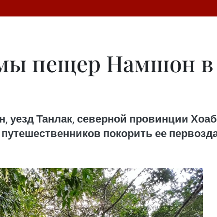
емы пещер Намшон в
, уезд Танлак, северной провинции Хоа
путешественников покорить ее первозда