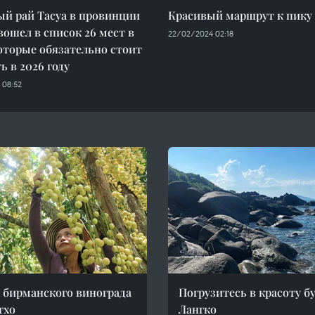
й рай Тасуа в провинции
Красивый маршрут к пику 
ошел в список 26 мест в
22/02/2024 02:18
оторые обязательно стоит
ь в 2026 году
 08:52
 бирманского винограда
Погрузитесь в красоту б
тхо
Лангко