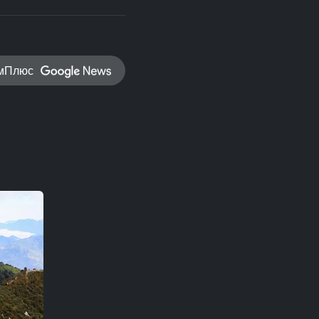
амПлюс