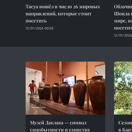
Тасуа вошёл в число 26 мировых
Облачны
направлений, которые стоит
Шонла в
посетить
мире, к
посетит
13/01/2026 00:05
12/01/2026
Музей Даклака — символ
Сезон
самобытности и единства
в Кан