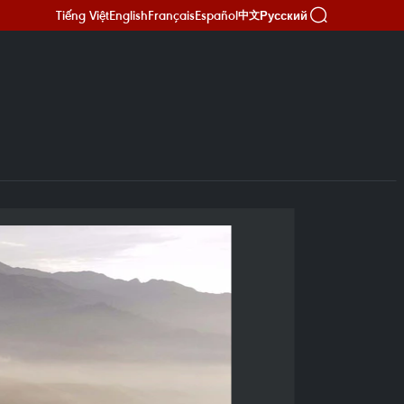
Tiếng Việt
English
Français
Español
Русский
中文