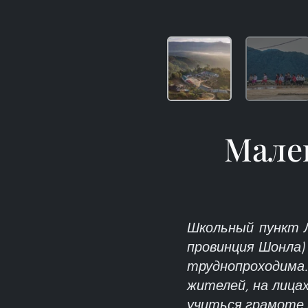
Мале
Школьный пункт Л
провинция Шонла)
труднопроходима
жителей, на лица
учиться грамоте 