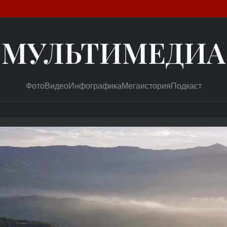
МУЛЬТИМЕДИА
Фото
Видео
Инфографика
Мегаистория
Подкаст