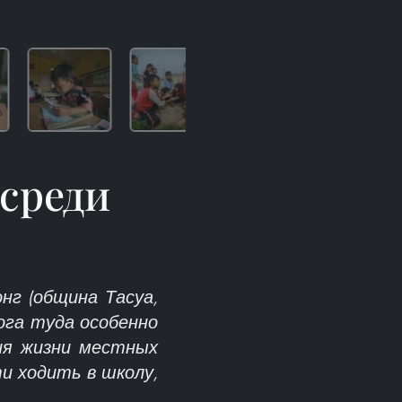
среди
нг (община Тасуа,
ога туда особенно
ия жизни местных
и ходить в школу,