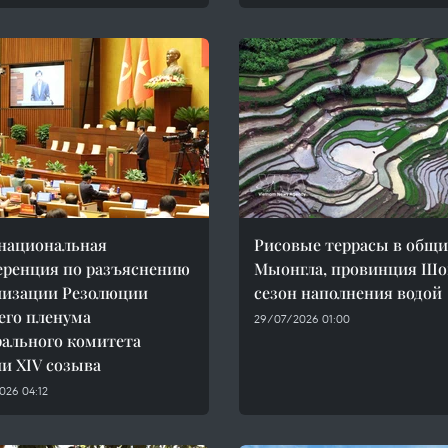
национальная
Рисовые террасы в общ
ренция по разъяснению
Мыонгла, провинция Шон
лизации Резолюции
сезон наполнения водой
его пленума
29/07/2026 01:00
ального комитета
и XIV созыва
026 04:12