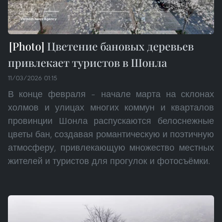
Цветение бановых деревьев
привлекает туристов в Шонла
11/03/2026 01:15
В конце февраля – начале марта на склонах
холмов и улицах многих коммун и кварталов
провинции Шонла распускаются белоснежные
цветы бан, создавая романтическую и поэтичную
атмосферу, привлекающую множество местных
жителей и туристов для прогулок и фотосъёмки.