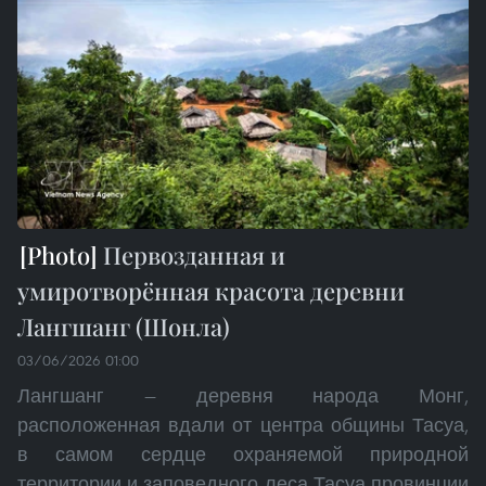
Первозданная и
умиротворённая красота деревни
Лангшанг (Шонла)
03/06/2026 01:00
Лангшанг — деревня народа Монг,
расположенная вдали от центра общины Тасуа,
в самом сердце охраняемой природной
территории и заповедного леса Тасуа провинции