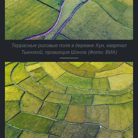
Террасные рисовые поля в деревне Хун, квартал
Тьенгкой, провинция Шонла (Фото: ВИА)