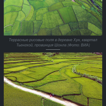
Террасные рисовые поля в деревне Хун, квартал
Тьенгкой, провинция Шонла (Фото: ВИА)