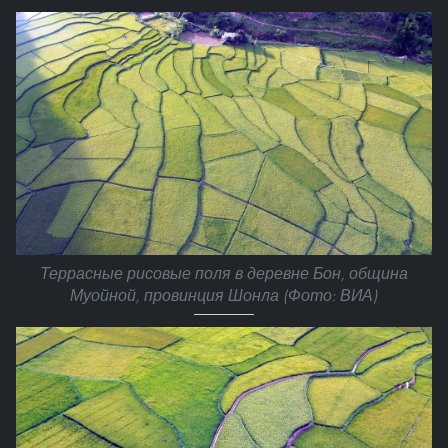
Террасные рисовые поля в деревне Бон, община
Муойной, провинция Шонла (Фото: ВИА)