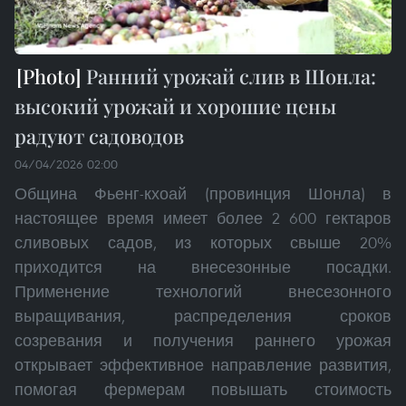
Ранний урожай слив в Шонла:
высокий урожай и хорошие цены
радуют садоводов
04/04/2026 02:00
Община Фьенг-кхоай (провинция Шонла) в
настоящее время имеет более 2 600 гектаров
сливовых садов, из которых свыше 20%
приходится на внесезонные посадки.
Применение технологий внесезонного
выращивания, распределения сроков
созревания и получения раннего урожая
открывает эффективное направление развития,
помогая фермерам повышать стоимость