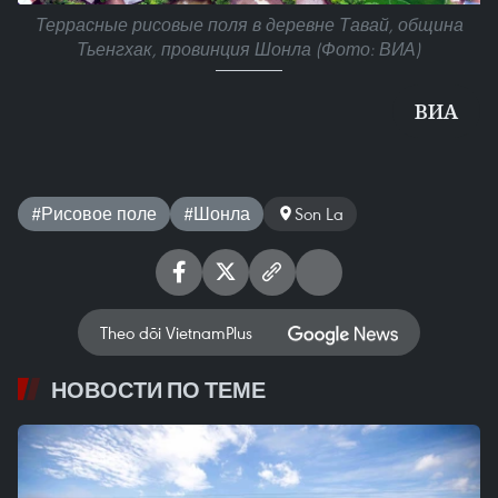
Террасные рисовые поля в деревне Тавай, община
Тьенгхак, провинция Шонла (Фото: ВИА)
ВИА
#Рисовое поле
#Шонла
Son La
Theo dõi VietnamPlus
НОВОСТИ ПО ТЕМЕ