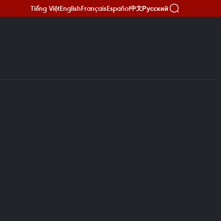
Tiếng Việt
English
Français
Español
Русский
中文