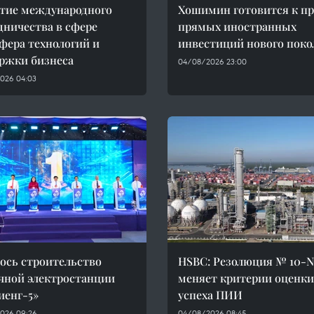
тие международного
Хошимин готовится к п
дничества в сфере
прямых иностранных
фера технологий и
инвестиций нового поко
ржки бизнеса
04/08/2026 23:00
026 04:03
ось строительство
HSBC: Резолюция № 10-
чной электростанции
меняет критерии оценки
иенг-5»
успеха ПИИ
026 09:26
04/08/2026 08:45