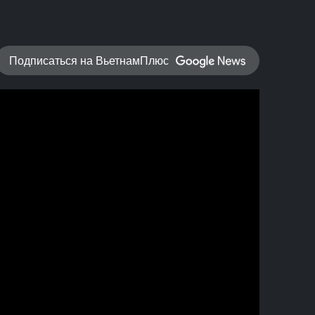
Подписаться на ВьетнамПлюс