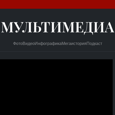
МУЛЬТИМЕДИА
Фото
Видео
Инфографика
Мегаистория
Подкаст