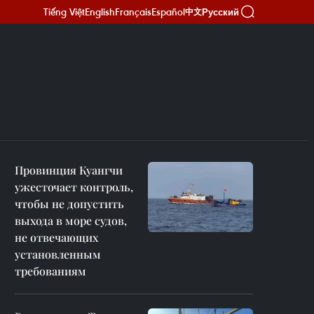
Tiếng Việt
English
Français
Español
Русский
中文
Провинция Куангчи
ужесточает контроль,
чтобы не допустить
выхода в море судов,
не отвечающих
установленным
требованиям