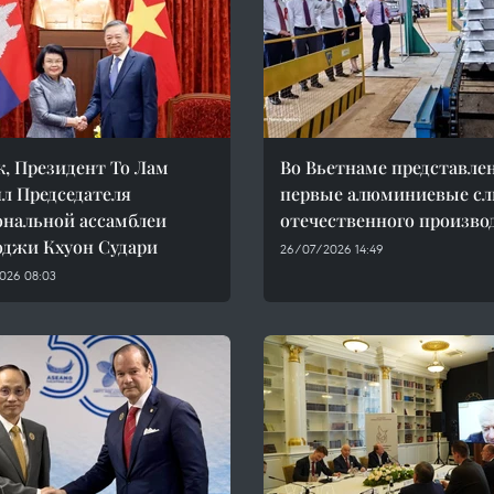
к, Президент То Лам
Во Вьетнаме представле
л Председателя
первые алюминиевые сл
нальной ассамблеи
отечественного произво
джи Кхуон Судари
26/07/2026 14:49
026 08:03