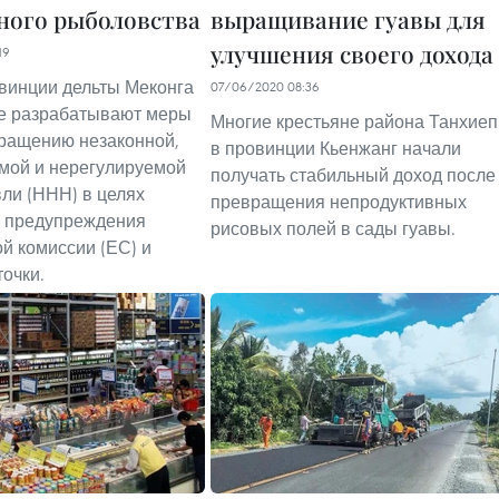
ного рыболовства
выращивание гуавы для
улучшения своего дохода
19
винции дельты Меконга
07/06/2020 08:36
е разрабатывают меры
Многие крестьяне района Танхиеп
ращению незаконной,
в провинции Кьенжанг начали
мой и нерегулируемой
получать стабильный доход после
ли (ННН) в целях
превращения непродуктивных
я предупреждения
рисовых полей в сады гуавы.
й комиссии (ЕС) и
точки.