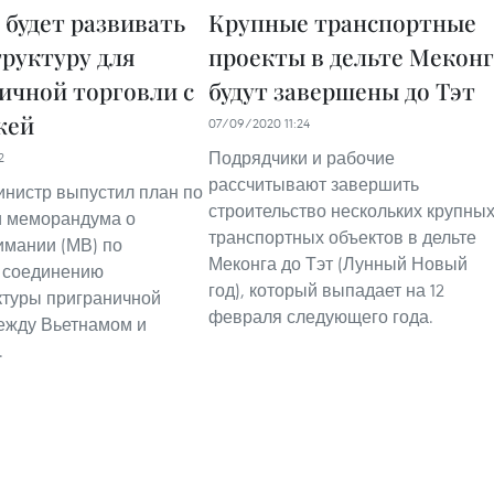
 будет развивать
Крупные транспортные
руктуру для
проекты в дельте Меконг
ичной торговли с
будут завершены до Тэт
жей
07/09/2020 11:24
Подрядчики и рабочие
2
рассчитывают завершить
нистр выпустил план по
строительство нескольких крупны
и меморандума о
транспортных объектов в дельте
мании (МВ) по
Меконга до Тэт (Лунный Новый
 соединению
год), который выпадает на 12
туры приграничной
февраля следующего года.
ежду Вьетнамом и
.