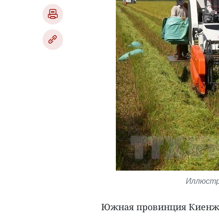
Иллюстр
Южная провинция Киенжан