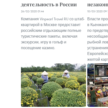
деятельность в России
незакон
26/02/2020 01:44
10/03/2020 09:
Компания Vinpearl Travel RU со штаб-
Власти про
квартирой в Москве предоставит
в Кьенжанг
российским отдыхающим полные
по предотв
туристические пакеты, включая
несообщае
экскурсии, игру в гольф и
рыбной лов
посещение казино.
устранени
Европейско
желтой кар