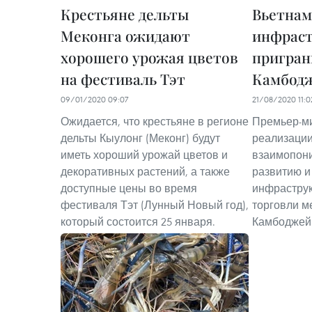
Крестьяне дельты
Вьетнам
Меконга ожидают
инфраст
хорошего урожая цветов
пригран
на фестиваль Тэт
Камбод
09/01/2020 09:07
21/08/2020 11:0
Ожидается, что крестьяне в регионе
Премьер-ми
дельты Кыулонг (Меконг) будут
реализаци
иметь хороший урожай цветов и
взаимопони
декоративных растений, а также
развитию и
доступные цены во время
инфраструк
фестиваля Тэт (Лунный Новый год),
торговли м
который состоится 25 января.
Камбоджей