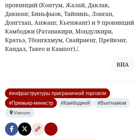
провинций (Контум, Жалай, Даклак,
Дакнонг, Биньфыок, Тайнинь, Лонган,
Донгтхап, Анжанг, Кьенжанг) и 9 провинций
Камбоджи (Ратанакири, Мондулкири,
Кратьэ, Тбонгкхмум, Свайриенг, Прейвэнг,
Кандал, Такео и Кампот)./.
ВИА
#инфраструктуры приграничной торговли
#Премьер-министр
#Камбоджей
#Вьетнамом
Vietnam