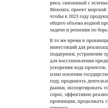
риса, связанный с зелены
Меконга, проект морской 
чтобы к 2023 году продук
общего объема водной пр
задачи и решения по бор
В то же время в провин
инвестиций для реализац
поддержки, устранения т
для восстановления предп
ускорения хода проектов
план освоения государст
году, продвигать деятель
рынки, экспортировать т
спрос, эффективно реали
провинции, продолжать с
туризма...