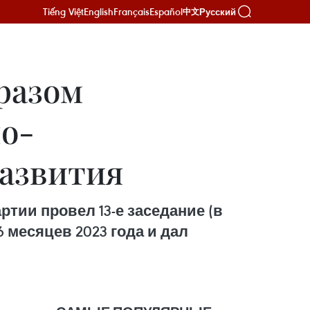
Tiếng Việt
English
Français
Español
Русский
中文
разом
о-
развития
тии провел 13-е заседание (в
 месяцев 2023 года и дал