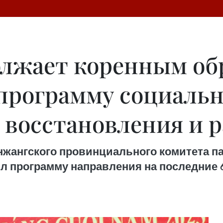
олжает коренным об
программу социальн
 восстановления и 
жангского провинциального комитета пар
л программу направления на последние 6