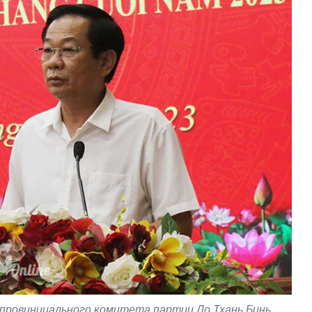
провинциального комитета партии До Тхань Бинь