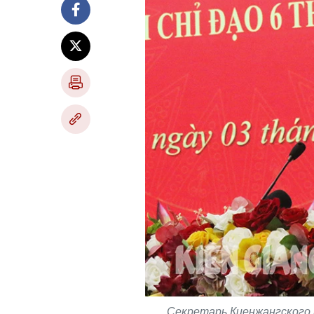
Секретарь Киенжангского 