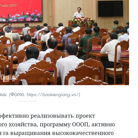
и. (Фото: https://baokiengiang.vn/)
ффективно реализовывать проект
ого хозяйства, программу OООП, активно
лн га выращивания высококачественного