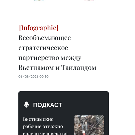
Всеобъемлющее
стратегическое
партнерство между
Вьетнамом и Таиландом
06/08/2026 00:30
ПОДКАСТ
Вьетнамские
рабочие отважно
спасли человека во